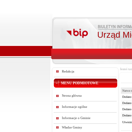
Urząd Mie
Jesteś tut
Redakcja
MENU PODMIOTOWE
Nazwa o
Strona główna
Dodano 
Dodano 
Informacje ogólne
Dodano p
Dodano 
Informacje o Gminie
Utworzo
Władze Gminy