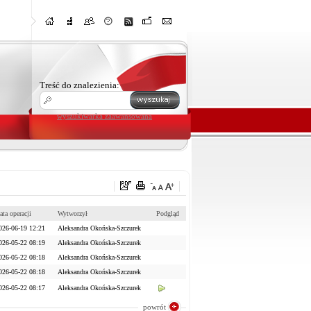
Treść do znalezienia:
wyszukiwarka zaawansowana
ata operacji
Wytworzył
Podgląd
026-06-19 12:21
Aleksandra Okońska-Szczurek
026-05-22 08:19
Aleksandra Okońska-Szczurek
026-05-22 08:18
Aleksandra Okońska-Szczurek
026-05-22 08:18
Aleksandra Okońska-Szczurek
026-05-22 08:17
Aleksandra Okońska-Szczurek
powrót