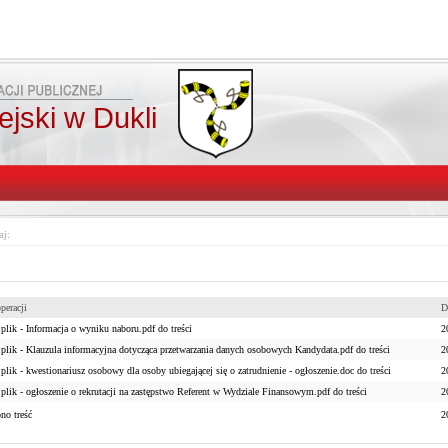
jski w Dukli
aj:
peracji
D
plik - Informacja o wyniku naboru.pdf do treści
2
plik - Klauzula informacyjna dotycząca przetwarzania danych osobowych Kandydata.pdf do treści
2
lik - kwestionariusz osobowy dla osoby ubiegającej się o zatrudnienie - ogłoszenie.doc do treści
2
plik - ogłoszenie o rekrutacji na zastępstwo Referent w Wydziale Finansowym.pdf do treści
2
no treść
2