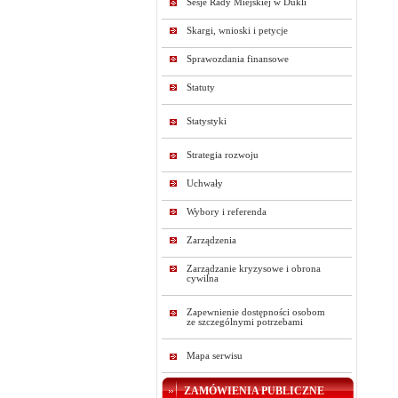
Sesje Rady Miejskiej w Dukli
Skargi, wnioski i petycje
Sprawozdania finansowe
Statuty
Statystyki
Strategia rozwoju
Uchwały
Wybory i referenda
Zarządzenia
Zarządzanie kryzysowe i obrona
cywilna
Zapewnienie dostępności osobom
ze szczególnymi potrzebami
Mapa serwisu
ZAMÓWIENIA PUBLICZNE