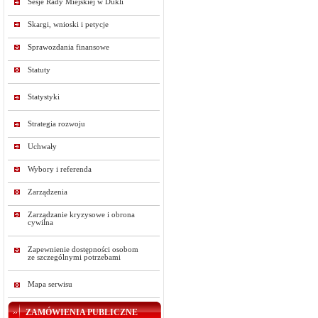
Sesje Rady Miejskiej w Dukli
Skargi, wnioski i petycje
Sprawozdania finansowe
Statuty
Statystyki
Strategia rozwoju
Uchwały
Wybory i referenda
Zarządzenia
Zarządzanie kryzysowe i obrona
cywilna
Zapewnienie dostępności osobom
ze szczególnymi potrzebami
Mapa serwisu
ZAMÓWIENIA PUBLICZNE