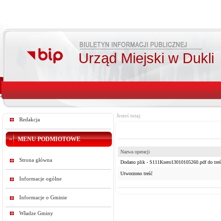
Urząd Miejski w Dukli
Jesteś tutaj:
Redakcja
MENU PODMIOTOWE
Nazwa operacji
Strona główna
Dodano plik - S111Ksero13010105260.pdf do treś
Utworzono treść
Informacje ogólne
Informacje o Gminie
Władze Gminy