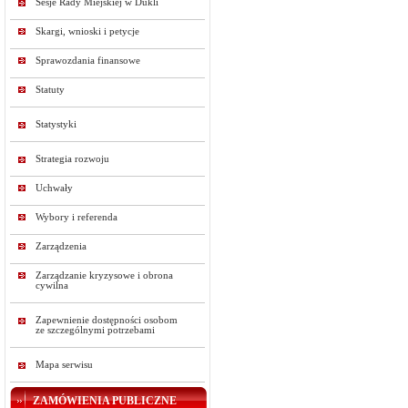
Sesje Rady Miejskiej w Dukli
Skargi, wnioski i petycje
Sprawozdania finansowe
Statuty
Statystyki
Strategia rozwoju
Uchwały
Wybory i referenda
Zarządzenia
Zarządzanie kryzysowe i obrona
cywilna
Zapewnienie dostępności osobom
ze szczególnymi potrzebami
Mapa serwisu
ZAMÓWIENIA PUBLICZNE