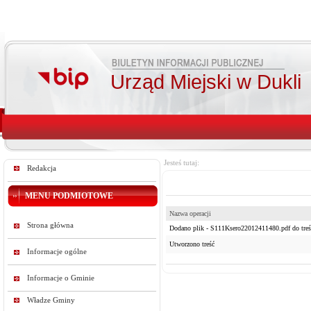
Urząd Miejski w Dukli
Jesteś tutaj:
Redakcja
MENU PODMIOTOWE
Nazwa operacji
Strona główna
Dodano plik - S111Ksero22012411480.pdf do treś
Utworzono treść
Informacje ogólne
Informacje o Gminie
Władze Gminy