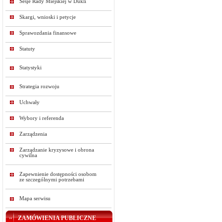
Sesje Rady Miejskiej w Dukli
Skargi, wnioski i petycje
Sprawozdania finansowe
Statuty
Statystyki
Strategia rozwoju
Uchwały
Wybory i referenda
Zarządzenia
Zarządzanie kryzysowe i obrona
cywilna
Zapewnienie dostępności osobom
ze szczególnymi potrzebami
Mapa serwisu
ZAMÓWIENIA PUBLICZNE