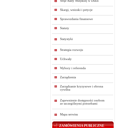
Sesje Rady Miejskiej w Dukli
Skargi, wnioski i petycje
Sprawozdania finansowe
Statuty
Statystyki
Strategia rozwoju
Uchwały
Wybory i referenda
Zarządzenia
Zarządzanie kryzysowe i obrona
cywilna
Zapewnienie dostępności osobom
ze szczególnymi potrzebami
Mapa serwisu
ZAMÓWIENIA PUBLICZNE