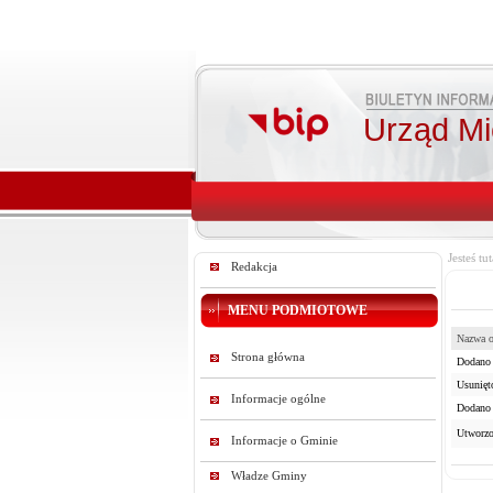
Urząd Mie
Jesteś tut
Redakcja
MENU PODMIOTOWE
Nazwa o
Strona główna
Dodano 
Usunięt
Informacje ogólne
Dodano 
Utworzo
Informacje o Gminie
Władze Gminy