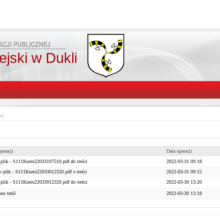
jski w Dukli
aj:
peracji
Data operacji
plik - S111Ksero22033107510.pdf do treści
2022-03-31 09:18
o plik - S111Ksero22033012320.pdf z treści
2022-03-31 09:15
plik - S111Ksero22033012320.pdf do treści
2022-03-30 13:20
no treść
2022-03-30 13:18