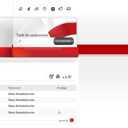
Treść do znalezienia:
wyszukiwarka zaawansowana
Wytworzył
Podgląd
Maria Bernadzikowska
Maria Bernadzikowska
Maria Bernadzikowska
Maria Bernadzikowska
powrót