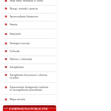
Sesje Rady Miejskiej w Dukli
Skargi, wnioski i petycje
Sprawozdania finansowe
Statuty
Statystyki
Strategia rozwoju
Uchwały
Wybory i referenda
Zarządzenia
Zarządzanie kryzysowe i obrona
cywilna
Zapewnienie dostępności osobom
ze szczególnymi potrzebami
Mapa serwisu
ZAMÓWIENIA PUBLICZNE