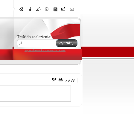
Treść do znalezienia:
wyszukiwarka zaawansowana
u