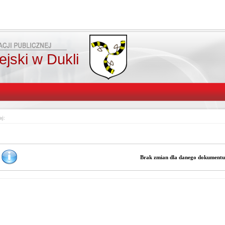
jski w Dukli
aj:
Brak zmian dla danego dokument