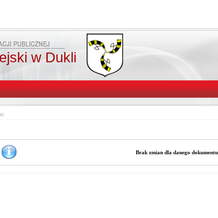
jski w Dukli
aj:
Brak zmian dla danego dokument