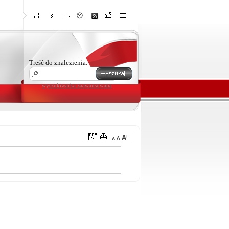
Treść do znalezienia:
wyszukiwarka zaawansowana
u