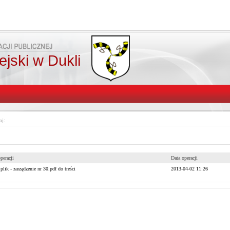
jski w Dukli
aj:
peracji
Data operacji
lik - zarządzenie nr 30.pdf do treści
2013-04-02 11:26