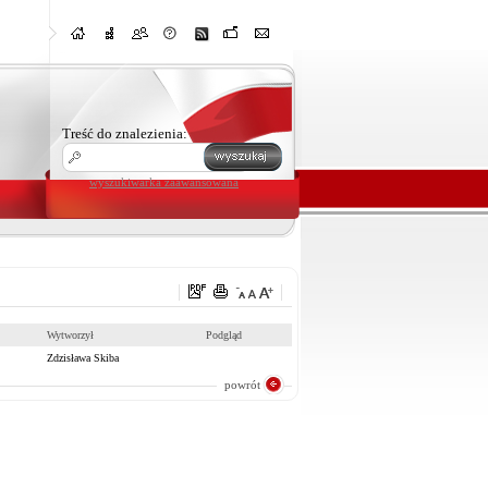
Treść do znalezienia:
wyszukiwarka zaawansowana
Wytworzył
Podgląd
Zdzisława Skiba
powrót