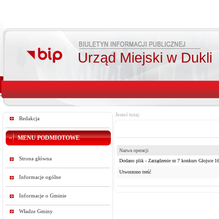
Urząd Miejski w Dukli
Jesteś tutaj:
Redakcja
MENU PODMIOTOWE
Nazwa operacji
Strona główna
Dodano plik - Zarządzenie nr 7 konkurs Głojsce 16
Utworzono treść
Informacje ogólne
Informacje o Gminie
Władze Gminy