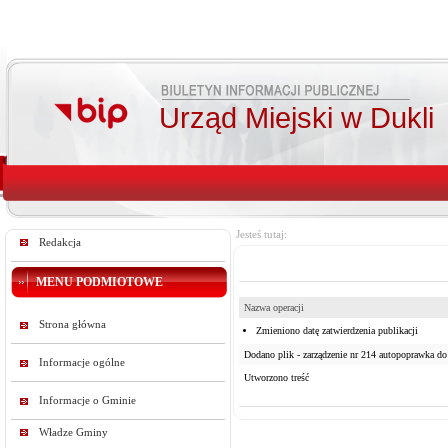
Urząd Miejski w Dukli
Jesteś tutaj:
Redakcja
MENU PODMIOTOWE
Nazwa operacji
Strona główna
Zmieniono datę zatwierdzenia publikacji
Dodano plik - zarządzenie nr 214 autopoprawka do 
Informacje ogólne
Utworzono treść
Informacje o Gminie
Władze Gminy