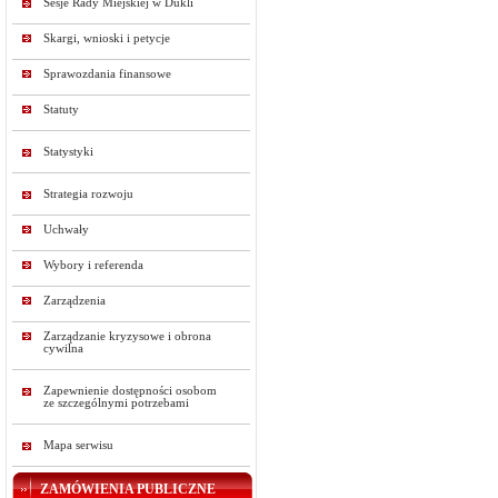
Sesje Rady Miejskiej w Dukli
Skargi, wnioski i petycje
Sprawozdania finansowe
Statuty
Statystyki
Strategia rozwoju
Uchwały
Wybory i referenda
Zarządzenia
Zarządzanie kryzysowe i obrona
cywilna
Zapewnienie dostępności osobom
ze szczególnymi potrzebami
Mapa serwisu
ZAMÓWIENIA PUBLICZNE