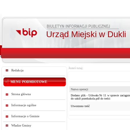
Urząd Miejski w Dukli
Jesteś tutaj:
Redakcja
MENU PODMIOTOWE
Nazwa operacji
Strona główna
Dodano plik - Uchwała Nr 11 w sprawie zaciągnię
do szkół przedszkola.pdf do treści
Informacje ogólne
Utworzono treść
Informacje o Gminie
Władze Gminy