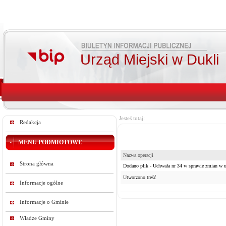
Urząd Miejski w Dukli
Jesteś tutaj:
Redakcja
MENU PODMIOTOWE
Nazwa operacji
Strona główna
Dodano plik - Uchwała nr 34 w sprawie zmian w u
Utworzono treść
Informacje ogólne
Informacje o Gminie
Władze Gminy