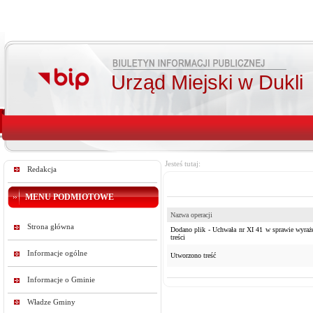
Urząd Miejski w Dukli
Jesteś tutaj:
Redakcja
MENU PODMIOTOWE
Nazwa operacji
Strona główna
Dodano plik - Uchwała nr XI 41 w sprawie wyraże
treści
Informacje ogólne
Utworzono treść
Informacje o Gminie
Władze Gminy