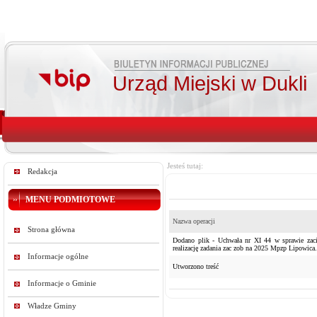
Urząd Miejski w Dukli
Jesteś tutaj:
Redakcja
MENU PODMIOTOWE
Nazwa operacji
Strona główna
Dodano plik - Uchwała nr XI 44 w sprawie zaci
realizację zadania zac zob na 2025 Mpzp Lipowica.
Informacje ogólne
Utworzono treść
Informacje o Gminie
Władze Gminy