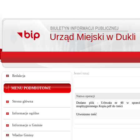
Urząd Miejski w Dukli
Jesteś tutaj:
Redakcja
MENU PODMIOTOWE
Nazwa operacji
Strona główna
Dodano plik - Uchwała nr 48 w sprawie
międzygminnego.Kopia.pdf do treści
Informacje ogólne
Utworzono treść
Informacje o Gminie
Władze Gminy