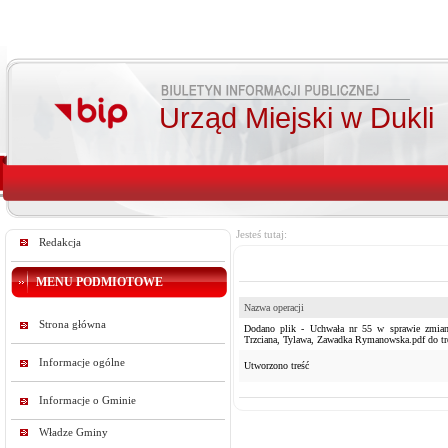
Urząd Miejski w Dukli
Jesteś tutaj:
Redakcja
MENU PODMIOTOWE
Nazwa operacji
Strona główna
Dodano plik - Uchwała nr 55 w sprawie zmiany
Trzciana, Tylawa, Zawadka Rymanowska.pdf do tr
Informacje ogólne
Utworzono treść
Informacje o Gminie
Władze Gminy