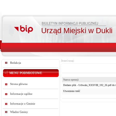
Urząd Miejski w Dukli
Jesteś tutaj:
Redakcja
MENU PODMIOTOWE
Nazwa operacji
Strona główna
Dodano plik - Uchwala_XXXVIII_192_26.pdf do t
Utworzono treść
Informacje ogólne
Informacje o Gminie
Władze Gminy