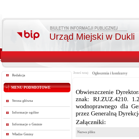
Urząd Miejski w Dukli
Jesteś tutaj:
Ogłoszenia i konkursy
Redakcja
MENU PODMIOTOWE
Obwieszczenie Dyrektora
znak: RJ.ZUZ.4210. 1.2
Strona główna
wodnoprawnego dla Gen
przez Generalną Dyrekcj
Informacje ogólne
Załączniki:
Informacje o Gminie
Nazwa pliku
Władze Gminy