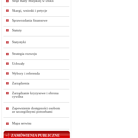
Sesje Rady Miejskiej w Dukli
Skargi, wnioski i petycje
Sprawozdania finansowe
Statuty
Statystyki
Strategia rozwoju
Uchwały
Wybory i referenda
Zarządzenia
Zarządzanie kryzysowe i obrona
cywilna
Zapewnienie dostępności osobom
ze szczególnymi potrzebami
Mapa serwisu
ZAMÓWIENIA PUBLICZNE