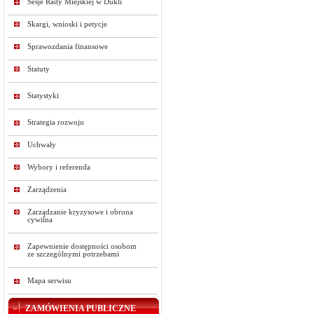
Sesje Rady Miejskiej w Dukli
Skargi, wnioski i petycje
Sprawozdania finansowe
Statuty
Statystyki
Strategia rozwoju
Uchwały
Wybory i referenda
Zarządzenia
Zarządzanie kryzysowe i obrona
cywilna
Zapewnienie dostępności osobom
ze szczególnymi potrzebami
Mapa serwisu
ZAMÓWIENIA PUBLICZNE