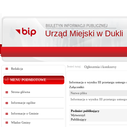
Urząd Miejski w Dukli
Jesteś tutaj:
Ogłoszenia i konkursy
Redakcja
MENU PODMIOTOWE
Informacja o wyniku III przetargu ustnego
Załączniki:
Strona główna
Nazwa pliku
Informacja o wyniku III przetargu ustneg
Informacje ogólne
Podmiot publikujący
Informacje o Gminie
Wytworzył
Publikujący
Władze Gminy