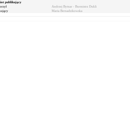
ot publikujący
orzył
Andrzej Bytnar - Burmistrz Dukli
kujący
Maria Bernadzikowska