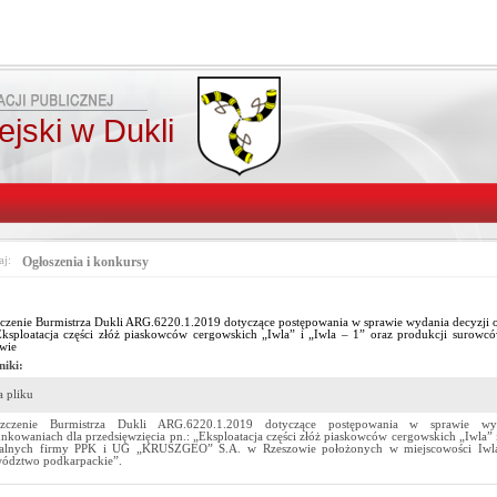
jski w Dukli
aj:
Ogłoszenia i konkursy
czenie Burmistrza Dukli ARG.6220.1.2019 dotyczące postępowania w sprawie wydania decyzji 
Eksploatacja części złóż piaskowców cergowskich „Iwla” i „Iwla – 1” oraz produkcji su
wie
niki:
 pliku
szczenie Burmistrza Dukli ARG.6220.1.2019 dotyczące postępowania w sprawie wy
nkowaniach dla przedsięwzięcia pn.: „Eksploatacja części złóż piaskowców cergowskich „Iwla” 
alnych firmy PPK i UG „KRUSZGEO” S.A. w Rzeszowie położonych w miejscowości Iwla, 
ództwo podkarpackie”.