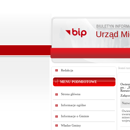
Urząd Mie
Jesteś tut
Redakcja
MENU PODMIOTOWE
Owiesz
pn.: „
Rzeszo
Strona główna
Załącz
Nazwa
Informacje ogólne
Owie
uwaru
Informacje o Gminie
miner
wojew
Władze Gminy