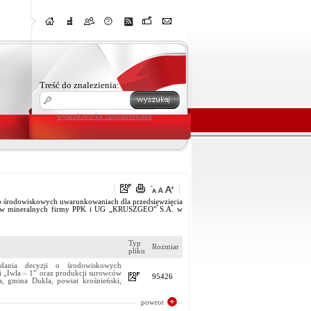
Treść do znalezienia:
wyszukiwarka zaawansowana
o środowiskowych uwarunkowaniach dla przedsięwzięcia
rowców mineralnych firmy PPK i UG „KRUSZGEO” S.A. w
Typ
Rozmiar
pliku
dania decyzji o środowiskowych
i „Iwla – 1” oraz produkcji surowców
95426
gmina Dukla, powiat krośnieński,
powrot