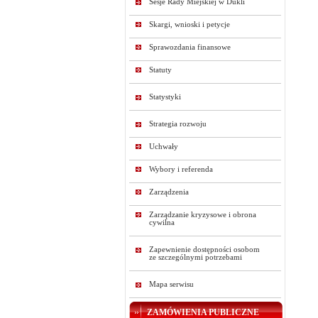
Sesje Rady Miejskiej w Dukli
Skargi, wnioski i petycje
Sprawozdania finansowe
Statuty
Statystyki
Strategia rozwoju
Uchwały
Wybory i referenda
Zarządzenia
Zarządzanie kryzysowe i obrona
cywilna
Zapewnienie dostępności osobom
ze szczególnymi potrzebami
Mapa serwisu
ZAMÓWIENIA PUBLICZNE