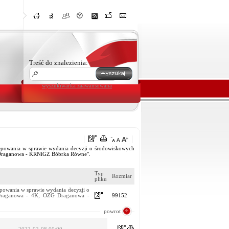
Treść do znalezienia:
wyszukiwarka zaawansowana
ępowania w sprawie wydania decyzji o środowiskowych
G Draganowa - KRNiGZ Bóbrka Równe".
Typ
Rozmiar
pliku
powania w sprawie wydania decyzji o
u Draganowa - 4K, OZG Draganowa -
99152
powrot