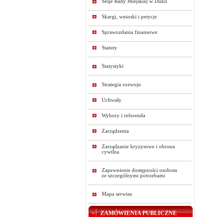
Sesje Rady Miejskiej w Dukli
Skargi, wnioski i petycje
Sprawozdania finansowe
Statuty
Statystyki
Strategia rozwoju
Uchwały
Wybory i referenda
Zarządzenia
Zarządzanie kryzysowe i obrona
cywilna
Zapewnienie dostępności osobom
ze szczególnymi potrzebami
Mapa serwisu
ZAMÓWIENIA PUBLICZNE