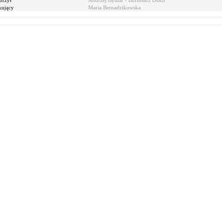
orzył
Andrzej Bytnar - Burmistrz Dukli
kujący
Maria Bernadzikowska