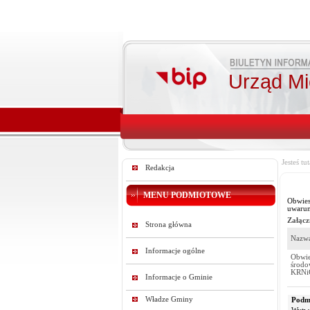
Urząd Mie
Jesteś tut
Redakcja
MENU PODMIOTOWE
Obwies
uwarun
Załącz
Strona główna
Nazwa
Informacje ogólne
Obwie
środo
KRNi
Informacje o Gminie
Władze Gminy
Podmi