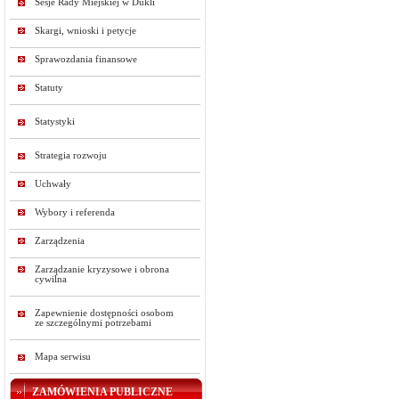
Sesje Rady Miejskiej w Dukli
Skargi, wnioski i petycje
Sprawozdania finansowe
Statuty
Statystyki
Strategia rozwoju
Uchwały
Wybory i referenda
Zarządzenia
Zarządzanie kryzysowe i obrona
cywilna
Zapewnienie dostępności osobom
ze szczególnymi potrzebami
Mapa serwisu
ZAMÓWIENIA PUBLICZNE