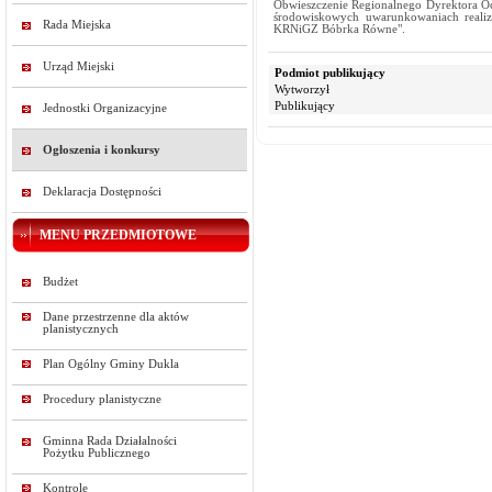
Obwieszczenie Regionalnego Dyrektora Oc
środowiskowych uwarunkowaniach reali
Rada Miejska
KRNiGZ Bóbrka Równe".
Urząd Miejski
Podmiot publikujący
Wytworzył
Publikujący
Jednostki Organizacyjne
Ogłoszenia i konkursy
Deklaracja Dostępności
MENU PRZEDMIOTOWE
Budżet
Dane przestrzenne dla aktów
planistycznych
Plan Ogólny Gminy Dukla
Procedury planistyczne
Gminna Rada Działalności
Pożytku Publicznego
Kontrole