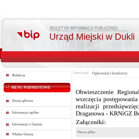
Urząd Miejski w Dukli
Jesteś tutaj:
Ogłoszenia i konkursy
Redakcja
MENU PODMIOTOWE
Obwieszczenie Regiona
wszczęcia postępowania
Strona główna
realizacji przedsięwz
Draganowa - KRNiGZ Bó
Informacje ogólne
Załączniki:
Informacje o Gminie
Nazwa pliku
Władze Gminy