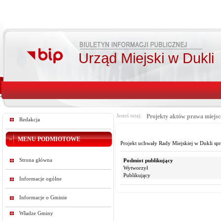
Urząd Miejski w Dukli
Jesteś tutaj:
Projekty aktów prawa miejs
Redakcja
MENU PODMIOTOWE
Projekt uchwały Rady Miejskiej w Dukli s
Strona główna
Podmiot publikujący
Wytworzył
Publikujący
Informacje ogólne
Informacje o Gminie
Władze Gminy