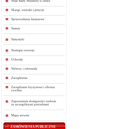
Sesje Rady Miejskiej w Dukli
Skargi, wnioski i petycje
Sprawozdania finansowe
Statuty
Statystyki
Strategia rozwoju
Uchwały
Wybory i referenda
Zarządzenia
Zarządzanie kryzysowe i obrona
cywilna
Zapewnienie dostępności osobom
ze szczególnymi potrzebami
Mapa serwisu
ZAMÓWIENIA PUBLICZNE