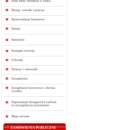
Sesje Rady Miejskiej w Dukli
Skargi, wnioski i petycje
Sprawozdania finansowe
Statuty
Statystyki
Strategia rozwoju
Uchwały
Wybory i referenda
Zarządzenia
Zarządzanie kryzysowe i obrona
cywilna
Zapewnienie dostępności osobom
ze szczególnymi potrzebami
Mapa serwisu
ZAMÓWIENIA PUBLICZNE