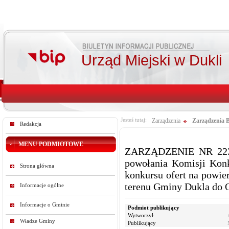
Urząd Miejski w Dukli
Jesteś tutaj:
Zarządzenia
Zarządzenia 
Redakcja
MENU PODMIOTOWE
ZARZĄDZENIE NR 223/
powołania Komisji Konk
Strona główna
konkursu ofert na powie
terenu Gminy Dukla do 
Informacje ogólne
Informacje o Gminie
Podmiot publikujący
Wytworzył
Władze Gminy
Publikujący