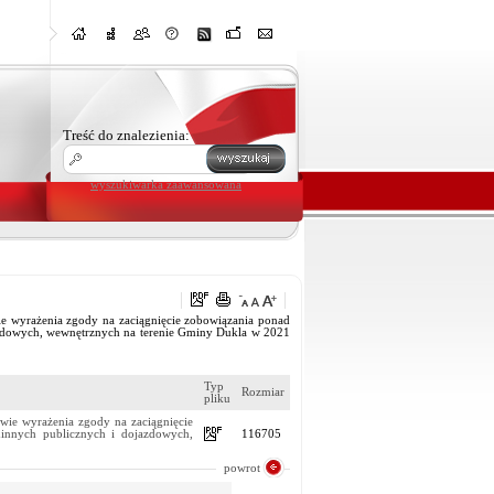
Treść do znalezienia:
wyszukiwarka zaawansowana
yrażenia zgody na zaciągnięcie zobowiązania ponad
azdowych, wewnętrznych na terenie Gminy Dukla w 2021
Typ
Rozmiar
pliku
 wyrażenia zgody na zaciągnięcie
minnych publicznych i dojazdowych,
116705
powrot