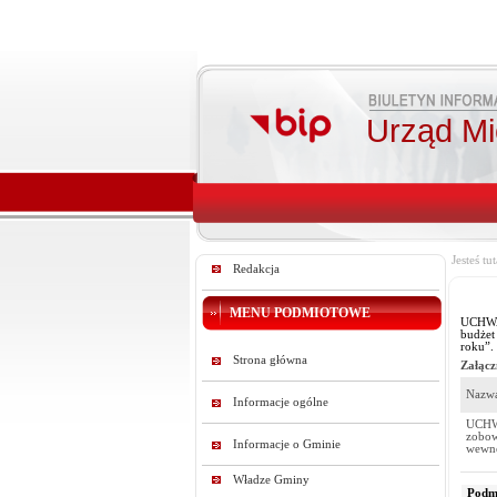
Urząd Mie
Jesteś tut
Redakcja
MENU PODMIOTOWE
UCHWAŁ
budżet
roku”.
Strona główna
Załącz
Nazwa
Informacje ogólne
UCHWA
zobow
Informacje o Gminie
wewnę
Władze Gminy
Podmi