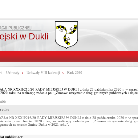
jski w Dukli
aj:
Uchwały
Uchwały VIII kadencji
Rok 2020
A NR XXXII/216/20 RADY MIEJSKIEJ W DUKLI z dnia 28 października 2020 r. w sprawie w
 2020 roku, na realizację zadania pn.: „Zimowe utrzymanie dróg gminnych publicznych i doj
niki:
 pliku
ŁA NR XXXII/216/20 RADY MIEJSKIEJ W DUKLI z dnia 28 października 2020 r. w sprawie
iązania ponad budżet 2020 roku, na realizację zadania pn.: „Zimowe utrzymanie dróg g
trznych na terenie Gminy Dukla w 2021 roku”.
ot publikujący