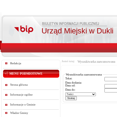
Urząd Miejski w Dukli
Jesteś tutaj:
Wyszukiwarka zaawansowana
Redakcja
MENU PODMIOTOWE
Wyszukiwarka zaawansowana
Tekst:
Data dodania:
Strona główna
Data od:
Data do:
Informacje ogólne
Informacje o Gminie
Władze Gminy