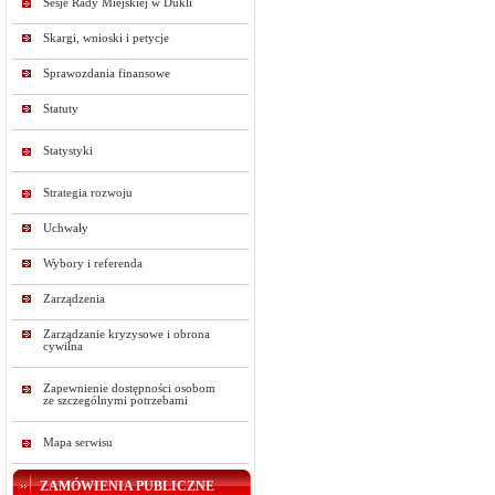
Sesje Rady Miejskiej w Dukli
Skargi, wnioski i petycje
Sprawozdania finansowe
Statuty
Statystyki
Strategia rozwoju
Uchwały
Wybory i referenda
Zarządzenia
Zarządzanie kryzysowe i obrona
cywilna
Zapewnienie dostępności osobom
ze szczególnymi potrzebami
Mapa serwisu
ZAMÓWIENIA PUBLICZNE