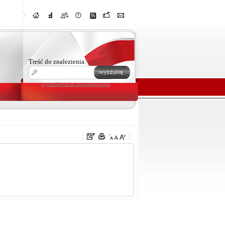
Treść do znalezienia:
wyszukiwarka zaawansowana