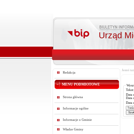
Urząd Mie
Jesteś tut
Redakcja
MENU PODMIOTOWE
Wysz
Tekst:
Data 
Strona główna
Data 
Data 
Informacje ogólne
Informacje o Gminie
Władze Gminy