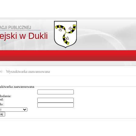
jski w Dukli
aj:
Wyszukiwarka zaawansowana
ukiwarka zaawansowana
dodania:
od:
do: