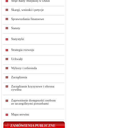
Sesje Rady Miejskiej w Dukli
Skargi, wnioski i petycje
Sprawozdania finansowe
Statuty
Statystyki
Strategia rozwoju
Uchwały
Wybory i referenda
Zarządzenia
Zarządzanie kryzysowe i obrona
cywilna
Zapewnienie dostępności osobom
ze szczególnymi potrzebami
Mapa serwisu
ZAMÓWIENIA PUBLICZNE