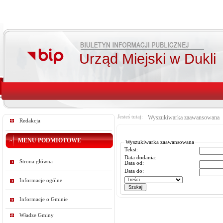
Urząd Miejski w Dukli
Jesteś tutaj:
Wyszukiwarka zaawansowana
Redakcja
MENU PODMIOTOWE
Wyszukiwarka zaawansowana
Tekst:
Data dodania:
Strona główna
Data od:
Data do:
Informacje ogólne
Informacje o Gminie
Władze Gminy