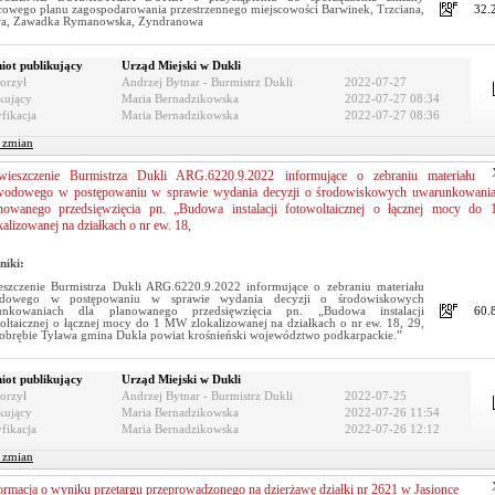
cowego planu zagospodarowania przestrzennego miejscowości Barwinek, Trzciana,
32.
wa, Zawadka Rymanowska, Zyndranowa
iot publikujący
Urząd Miejski w Dukli
orzył
Andrzej Bytnar - Burmistrz Dukli
2022-07-27
kujący
Maria Bernadzikowska
2022-07-27 08:34
fikacja
Maria Bernadzikowska
2022-07-27 08:36
r zmian
ieszczenie Burmistrza Dukli ARG.6220.9.2022 informujące o zebraniu materiału
odowego w postępowaniu w sprawie wydania decyzji o środowiskowych uwarunkowania
nowanego przedsięwzięcia pn. „Budowa instalacji fotowoltaicznej o łącznej mocy d
kalizowanej na działkach o nr ew. 18,
niki:
szczenie Burmistrza Dukli ARG.6220.9.2022 informujące o zebraniu materiału
dowego w postępowaniu w sprawie wydania decyzji o środowiskowych
unkowaniach dla planowanego przedsięwzięcia pn. „Budowa instalacji
60.
oltaicznej o łącznej mocy do 1 MW zlokalizowanej na działkach o nr ew. 18, 29,
obrębie Tylawa gmina Dukla powiat krośnieński województwo podkarpackie.”
iot publikujący
Urząd Miejski w Dukli
orzył
Andrzej Bytnar - Burmistrz Dukli
2022-07-25
kujący
Maria Bernadzikowska
2022-07-26 11:54
fikacja
Maria Bernadzikowska
2022-07-26 12:12
r zmian
ormacja o wyniku przetargu przeprowadzonego na dzierżawę działki nr 2621 w Jasionce