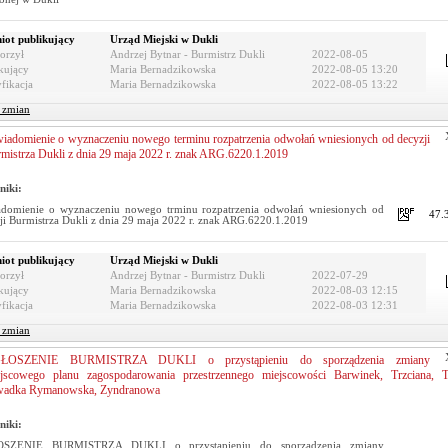
iot publikujący
Urząd Miejski w Dukli
orzył
Andrzej Bytnar - Burmistrz Dukli
2022-08-05
kujący
Maria Bernadzikowska
2022-08-05 13:20
fikacja
Maria Bernadzikowska
2022-08-05 13:22
r zmian
iadomienie o wyznaczeniu nowego terminu rozpatrzenia odwołań wniesionych od decyzji
mistrza Dukli z dnia 29 maja 2022 r. znak ARG.6220.1.2019
niki:
domienie o wyznaczeniu nowego trminu rozpatrzenia odwołań wniesionych od
47.
ji Burmistrza Dukli z dnia 29 maja 2022 r. znak ARG.6220.1.2019
iot publikujący
Urząd Miejski w Dukli
orzył
Andrzej Bytnar - Burmistrz Dukli
2022-07-29
kujący
Maria Bernadzikowska
2022-08-03 12:15
fikacja
Maria Bernadzikowska
2022-08-03 12:31
r zmian
ŁOSZENIE BURMISTRZA DUKLI o przystąpieniu do sporządzenia zmiany
jscowego planu zagospodarowania przestrzennego miejscowości Barwinek, Trzciana, T
wadka Rymanowska, Zyndranowa
niki:
SZENIE BURMISTRZA DUKLI o przystąpieniu do sporządzenia zmiany