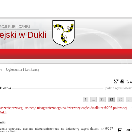
jski w Dukli
aj:
Ogłoszenia i konkursy
Pasuje
Od:
Fraza:
wszystko
Do:
Treści archiwalne
kiwarka
pokaż wyszukiwar
1
...
21
22
23
...
oszenie przetargu ustnego nieograniczonego na dzierżawę części działki nr 6/297 położonej
ukli
niki:
zenie przetargu ustnego nieograniczonego na dzierżawę części działki nr 6/297
30.
onej w Dukli