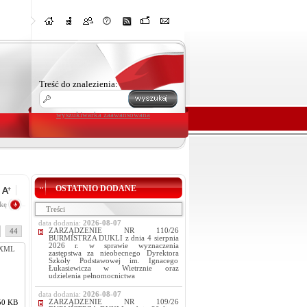
Treść do znalezienia:
wyszukiwarka zaawansowana
OSTATNIO DODANE
kę
Treści
data dodania:
2026-08-07
ZARZĄDZENIE NR 110/26
44
BURMISTRZA DUKLI z dnia 4 sierpnia
2026 r. w sprawie wyznaczenia
XML
zastępstwa za nieobecnego Dyrektora
Szkoły Podstawowej im. Ignacego
Łukasiewicza w Wietrznie oraz
udzielenia pełnomocnictwa
data dodania:
2026-08-07
ZARZĄDZENIE NR 109/26
50 KB