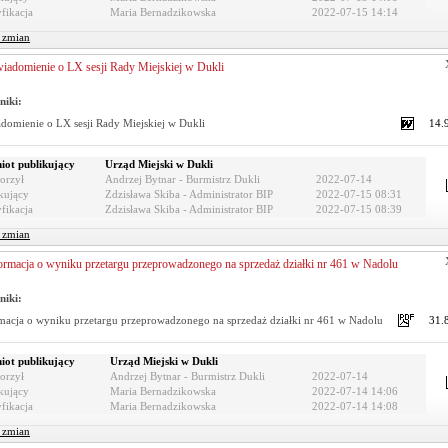
fikacja
Maria Bernadzikowska
2022-07-15 14:14
r zmian
iadomienie o LX sesji Rady Miejskiej w Dukli
niki:
domienie o LX sesji Rady Miejskiej w Dukli
14.
iot publikujący
Urząd Miejski w Dukli
orzył
Andrzej Bytnar - Burmistrz Dukli
2022-07-14
kujący
Zdzisława Skiba - Administrator BIP
2022-07-15 08:31
fikacja
Zdzisława Skiba - Administrator BIP
2022-07-15 08:39
r zmian
ormacja o wyniku przetargu przeprowadzonego na sprzedaż działki nr 461 w Nadolu
niki:
macja o wyniku przetargu przeprowadzonego na sprzedaż działki nr 461 w Nadolu
31.
iot publikujący
Urząd Miejski w Dukli
orzył
Andrzej Bytnar - Burmistrz Dukli
2022-07-14
kujący
Maria Bernadzikowska
2022-07-14 14:06
fikacja
Maria Bernadzikowska
2022-07-14 14:08
r zmian