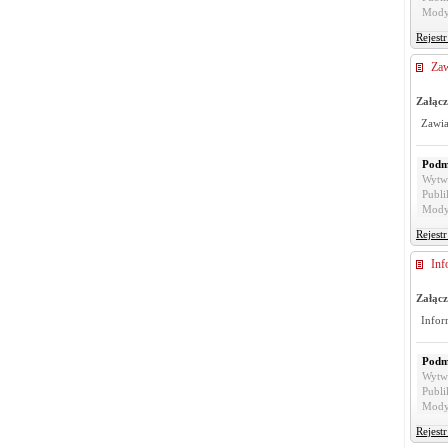
Mody
Rejest
Zaw
Załącz
Zawia
Podm
Wytw
Publi
Mody
Rejest
Inf
Załącz
Infor
Podm
Wytw
Publi
Mody
Rejest