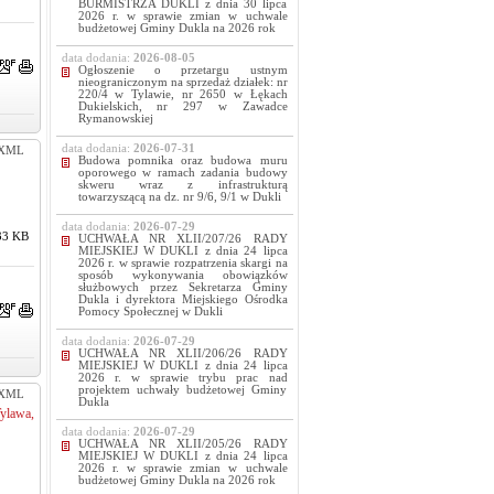
BURMISTRZA DUKLI z dnia 30 lipca
2026 r. w sprawie zmian w uchwale
budżetowej Gminy Dukla na 2026 rok
data dodania:
2026-08-05
Ogłoszenie o przetargu ustnym
nieograniczonym na sprzedaż działek: nr
220/4 w Tylawie, nr 2650 w Łękach
Dukielskich, nr 297 w Zawadce
Rymanowskiej
data dodania:
2026-07-31
XML
Budowa pomnika oraz budowa muru
oporowego w ramach zadania budowy
skweru wraz z infrastrukturą
towarzyszącą na dz. nr 9/6, 9/1 w Dukli
data dodania:
2026-07-29
33 KB
UCHWAŁA NR XLII/207/26 RADY
MIEJSKIEJ W DUKLI z dnia 24 lipca
2026 r. w sprawie rozpatrzenia skargi na
sposób wykonywania obowiązków
służbowych przez Sekretarza Gminy
Dukla i dyrektora Miejskiego Ośrodka
Pomocy Społecznej w Dukli
data dodania:
2026-07-29
UCHWAŁA NR XLII/206/26 RADY
MIEJSKIEJ W DUKLI z dnia 24 lipca
2026 r. w sprawie trybu prac nad
projektem uchwały budżetowej Gminy
XML
Dukla
ylawa,
data dodania:
2026-07-29
UCHWAŁA NR XLII/205/26 RADY
MIEJSKIEJ W DUKLI z dnia 24 lipca
2026 r. w sprawie zmian w uchwale
budżetowej Gminy Dukla na 2026 rok