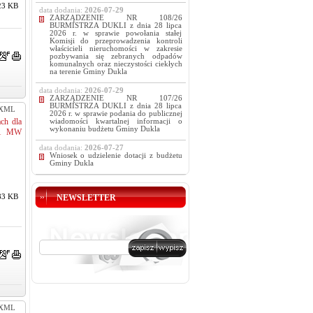
23 KB
data dodania:
2026-07-29
ZARZĄDZENIE NR 108/26
BURMISTRZA DUKLI z dnia 28 lipca
2026 r. w sprawie powołania stałej
Komisji do przeprowadzenia kontroli
właścicieli nieruchomości w zakresie
pozbywania się zebranych odpadów
komunalnych oraz nieczystości ciekłych
na terenie Gminy Dukla
data dodania:
2026-07-29
ZARZĄDZENIE NR 107/26
BURMISTRZA DUKLI z dnia 28 lipca
XML
2026 r. w sprawie podania do publicznej
ch dla
wiadomości kwartalnej informacji o
wykonaniu budżetu Gminy Dukla
o 1 MW
data dodania:
2026-07-27
Wniosek o udzielenie dotacji z budżetu
Gminy Dukla
83 KB
NEWSLETTER
XML