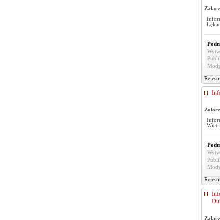
Załącz
Info
Łękac
Podm
Wytw
Publi
Mody
Rejest
Inf
Załącz
Infor
Wietr
Podm
Wytw
Publi
Mody
Rejest
Inf
Duk
Załącz