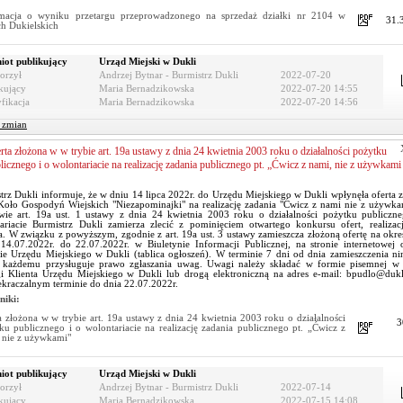
rmacja o wyniku przetargu przeprowadzonego na sprzedaż działki nr 2104 w
31.
h Dukielskich
iot publikujący
Urząd Miejski w Dukli
orzył
Andrzej Bytnar - Burmistrz Dukli
2022-07-20
kujący
Maria Bernadzikowska
2022-07-20 14:55
fikacja
Maria Bernadzikowska
2022-07-20 14:56
r zmian
rta złożona w w trybie art. 19a ustawy z dnia 24 kwietnia 2003 roku o działalności pożytku
licznego i o wolontariacie na realizację zadania publicznego pt. „Ćwicz z nami, nie z używkami
trz Dukli informuje, że w dniu 14 lipca 2022r. do Urzędu Miejskiego w Dukli wpłynęła oferta 
Koło Gospodyń Wiejskich "Niezapominajki" na realizację zadania "Ćwicz z nami nie z używk
wie art. 19a ust. 1 ustawy z dnia 24 kwietnia 2003 roku o działalności pożytku publiczn
ariacie Burmistrz Dukli zamierza zlecić z pominięciem otwartego konkursu ofert, realiza
a. W związku z powyższym, zgodnie z art. 19a ust. 3 ustawy zamieszcza złożoną ofertę na okre
 14.07.2022r. do 22.07.2022r. w Biuletynie Informacji Publicznej, na stronie internetowej
bie Urzędu Miejskiego w Dukli (tablica ogłoszeń). W terminie 7 dni od dnia zamieszczenia nin
, każdemu przysługuje prawo zgłaszania uwag. Uwagi należy składać w formie pisemnej w 
i Klienta Urzędu Miejskiego w Dukli lub drogą elektroniczną na adres e-mail: bpudlo@duk
ekraczalnym terminie do dnia 22.07.2022r.
niki:
a złożona w w trybie art. 19a ustawy z dnia 24 kwietnia 2003 roku o działalności
3
ku publicznego i o wolontariacie na realizację zadania publicznego pt. „Ćwicz z
 nie z używkami"
iot publikujący
Urząd Miejski w Dukli
orzył
Andrzej Bytnar - Burmistrz Dukli
2022-07-14
kujący
Maria Bernadzikowska
2022-07-15 14:08