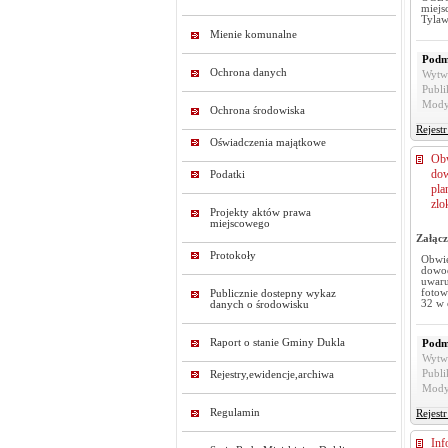
miejs
Tyla
Mienie komunalne
Podm
Ochrona danych
Wytw
Publi
Mody
Ochrona środowiska
Rejest
Oświadczenia majątkowe
Obw
dow
Podatki
pla
zlo
Projekty aktów prawa
miejscowego
Załącz
Protokoły
Obwie
dowo
uwar
fotow
Publicznie dostepny wykaz
32 w 
danych o środowisku
Raport o stanie Gminy Dukla
Podm
Wytw
Publi
Rejestry,ewidencje,archiwa
Mody
Regulamin
Rejest
Inf