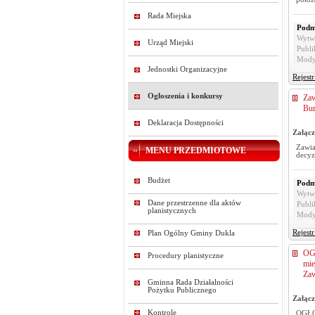
Rada Miejska
Podm
Wytw
Urząd Miejski
Publi
Mody
Jednostki Organizacyjne
Rejest
Ogłoszenia i konkursy
Zaw
Bur
Deklaracja Dostępności
Załącz
Zawia
MENU PRZEDMIOTOWE
decyz
Budżet
Podm
Wytw
Dane przestrzenne dla aktów
Publi
planistycznych
Mody
Rejest
Plan Ogólny Gminy Dukla
OG
Procedury planistyczne
mie
Za
Gminna Rada Działalności
Pożytku Publicznego
Załącz
Kontrole
OGŁO