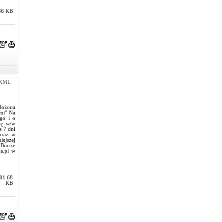
36 KB
XML
złożona
ami" Na
ego i o
cję w/w
s 7 dni
 oraz w
iejszej
Biurze
la.pl w
01.68
KB