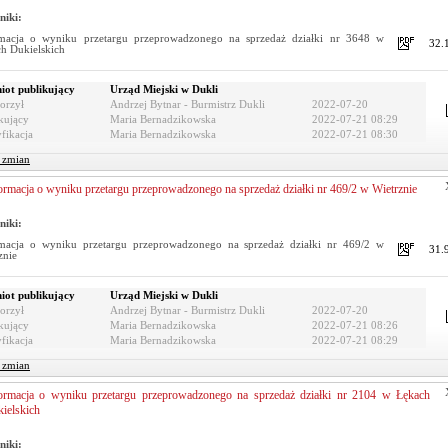
niki:
rmacja o wyniku przetargu przeprowadzonego na sprzedaż działki nr 3648 w
32.
h Dukielskich
iot publikujący
Urząd Miejski w Dukli
orzył
Andrzej Bytnar - Burmistrz Dukli
2022-07-20
kujący
Maria Bernadzikowska
2022-07-21 08:29
fikacja
Maria Bernadzikowska
2022-07-21 08:30
r zmian
ormacja o wyniku przetargu przeprowadzonego na sprzedaż działki nr 469/2 w Wietrznie
niki:
macja o wyniku przetargu przeprowadzonego na sprzedaż działki nr 469/2 w
31.
znie
iot publikujący
Urząd Miejski w Dukli
orzył
Andrzej Bytnar - Burmistrz Dukli
2022-07-20
kujący
Maria Bernadzikowska
2022-07-21 08:26
fikacja
Maria Bernadzikowska
2022-07-21 08:29
r zmian
ormacja o wyniku przetargu przeprowadzonego na sprzedaż działki nr 2104 w Łękach
ielskich
niki: