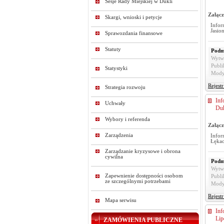
Sesje Rady Miejskiej w Dukli
Załącz
Skargi, wnioski i petycje
Infor
Jasio
Sprawozdania finansowe
Statuty
Podm
Wytw
Publi
Statystyki
Mody
Rejest
Strategia rozwoju
Inf
Uchwały
Duk
Wybory i referenda
Załącz
Zarządzenia
Infor
Łękac
Zarządzanie kryzysowe i obrona
cywilna
Podm
Wytw
Zapewnienie dostępności osobom
Publi
ze szczególnymi potrzebami
Mody
Rejest
Mapa serwisu
Inf
Lip
ZAMÓWIENIA PUBLICZNE