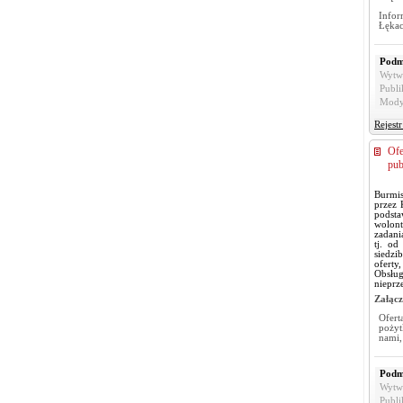
Info
Łękac
Podm
Wytw
Publi
Mody
Rejest
Ofe
pub
Burmis
przez 
podsta
wolont
zadani
tj. od
siedzi
oferty
Obsług
nieprz
Załącz
Ofert
pożyt
nami,
Podm
Wytw
Publi