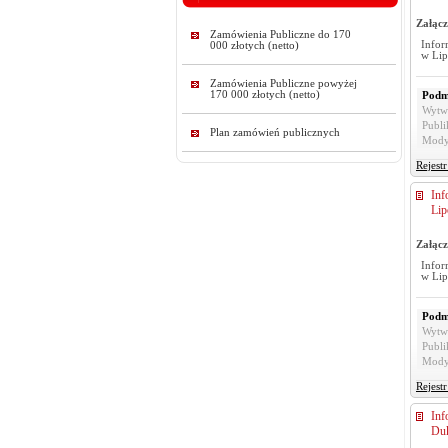
Załącz
Zamówienia Publiczne do 170
Infor
000 złotych (netto)
w Li
Zamówienia Publiczne powyżej
170 000 złotych (netto)
Podm
Wytw
Publi
Plan zamówień publicznych
Mody
Rejest
Inf
Lip
Załącz
Infor
w Li
Podm
Wytw
Publi
Mody
Rejest
Inf
Duk