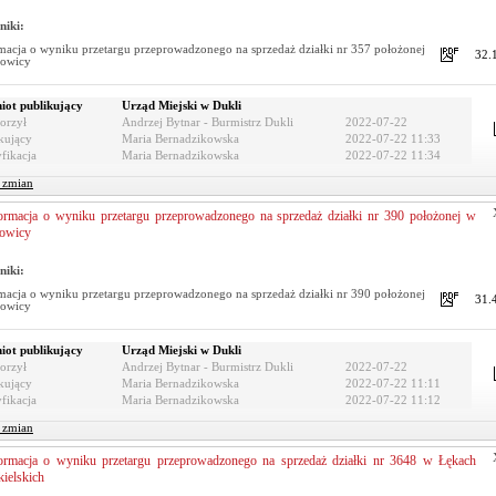
niki:
macja o wyniku przetargu przeprowadzonego na sprzedaż działki nr 357 położonej
32.
powicy
iot publikujący
Urząd Miejski w Dukli
orzył
Andrzej Bytnar - Burmistrz Dukli
2022-07-22
kujący
Maria Bernadzikowska
2022-07-22 11:33
fikacja
Maria Bernadzikowska
2022-07-22 11:34
r zmian
ormacja o wyniku przetargu przeprowadzonego na sprzedaż działki nr 390 położonej w
owicy
niki:
macja o wyniku przetargu przeprowadzonego na sprzedaż działki nr 390 położonej
31.
powicy
iot publikujący
Urząd Miejski w Dukli
orzył
Andrzej Bytnar - Burmistrz Dukli
2022-07-22
kujący
Maria Bernadzikowska
2022-07-22 11:11
fikacja
Maria Bernadzikowska
2022-07-22 11:12
r zmian
ormacja o wyniku przetargu przeprowadzonego na sprzedaż działki nr 3648 w Łękach
ielskich