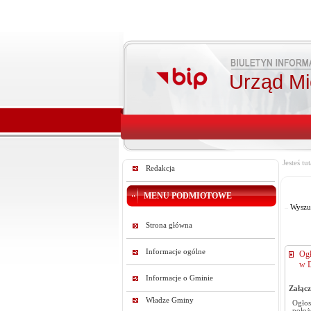
Urząd Mie
Jesteś tut
Redakcja
MENU PODMIOTOWE
Wyszu
Strona główna
Informacje ogólne
Ogł
w D
Informacje o Gminie
Załącz
Władze Gminy
Ogłos
położ