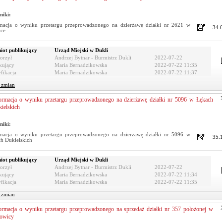
niki:
macja o wyniku przetargu przeprowadzonego na dzierżawę działki nr 2621 w
34.
nce
iot publikujący
Urząd Miejski w Dukli
orzył
Andrzej Bytnar - Burmistrz Dukli
2022-07-22
kujący
Maria Bernadzikowska
2022-07-22 11:35
fikacja
Maria Bernadzikowska
2022-07-22 11:37
r zmian
ormacja o wyniku przetargu przeprowadzonego na dzierżawę działki nr 5096 w Łękach
ielskich
niki:
macja o wyniku przetargu przeprowadzonego na dzierżawę działki nr 5096 w
35.
h Dukielskich
iot publikujący
Urząd Miejski w Dukli
orzył
Andrzej Bytnar - Burmistrz Dukli
2022-07-22
kujący
Maria Bernadzikowska
2022-07-22 11:34
fikacja
Maria Bernadzikowska
2022-07-22 11:35
r zmian
ormacja o wyniku przetargu przeprowadzonego na sprzedaż działki nr 357 położonej w
owicy