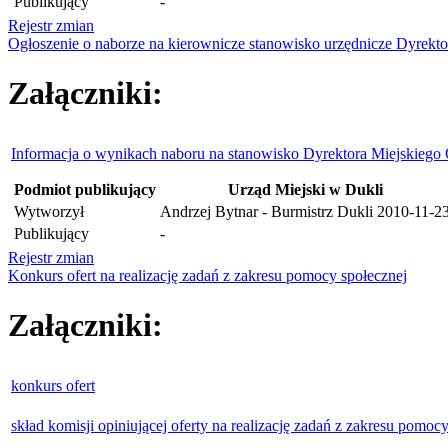
Publikujący
-
Rejestr zmian
Ogłoszenie o naborze na kierownicze stanowisko urzędnicze Dyrekto
Załączniki:
Informacja o wynikach naboru na stanowisko Dyrektora Miejskiego 
Podmiot publikujący
Urząd Miejski w Dukli
Wytworzył
Andrzej Bytnar - Burmistrz Dukli
2010-11-2
Publikujący
-
Rejestr zmian
Konkurs ofert na realizację zadań z zakresu pomocy społecznej
Załączniki:
konkurs ofert
skład komisji opiniującej oferty na realizację zadań z zakresu pomoc