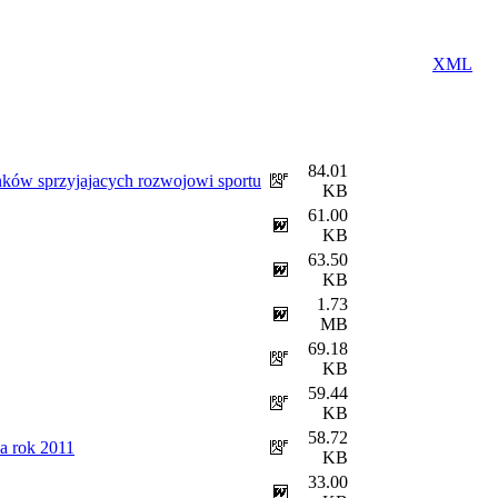
XML
84.01
ków sprzyjajacych rozwojowi sportu
KB
61.00
KB
63.50
KB
1.73
MB
69.18
KB
59.44
KB
58.72
a rok 2011
KB
33.00