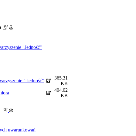
9
owarzyszenie "Jedność"
365.31
owarzyszenie " Jedność"
KB
404.02
niora
KB
1
owych uwarunkowań