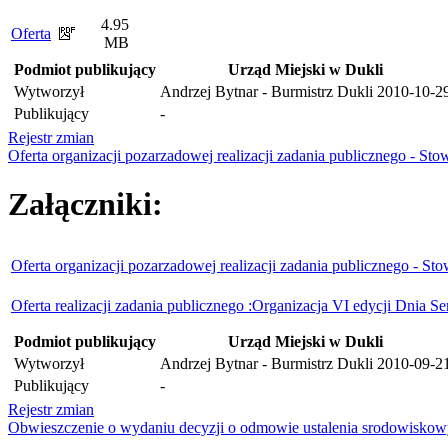
4.95
Oferta
MB
Podmiot publikujący
Urząd Miejski w Dukli
Wytworzył
Andrzej Bytnar - Burmistrz Dukli
2010-10-2
Publikujący
-
Rejestr zmian
Oferta organizacji pozarzadowej realizacji zadania publicznego - St
Załączniki:
Oferta organizacji pozarzadowej realizacji zadania publicznego - St
Oferta realizacji zadania publicznego :Organizacja VI edycji Dnia Se
Podmiot publikujący
Urząd Miejski w Dukli
Wytworzył
Andrzej Bytnar - Burmistrz Dukli
2010-09-2
Publikujący
-
Rejestr zmian
Obwieszczenie o wydaniu decyzji o odmowie ustalenia srodowisk