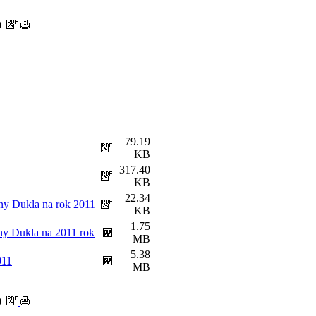
0
79.19
KB
317.40
KB
22.34
ny Dukla na rok 2011
KB
1.75
ny Dukla na 2011 rok
MB
5.38
011
MB
0