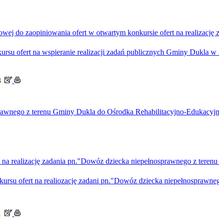
wej do zaopiniowania ofert w otwartym konkursie ofert na realizacj
ursu ofert na wspieranie realizacji zadań publicznych Gminy Dukla w
3
sprawnego z terenu Gminy Dukla do Ośrodka Rehabilitacyjno-Edukac
t na realizację zadania pn."Dowóz dziecka niepełnosprawnego z teren
ursu ofert na realiozację zadani pn."Dowóz dziecka niepełnosprawne
1