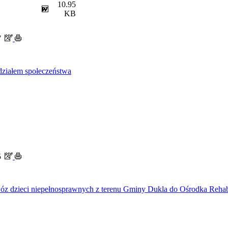
10.95
KB
7
ziałem społeczeństwa
5
"Dowóz dzieci niepełnosprawnych z terenu Gminy Dukla do Ośrodka Re