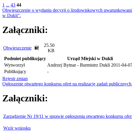
1
...
43
44
Obwieszczenie o wydaniu decyzji o środowiskowych uwarunkowaniach
w Dukli".
Załączniki:
25.50
Obwieszczenie
KB
Podmiot publikujący
Urząd Miejski w Dukli
Wytworzył
Andrzej Bytnar - Burmistrz Dukli
2011-04-0
Publikujący
-
Rejestr zmian
Ogłoszenie otwartego konkursu ofert na realizację zadań publiczny
Załączniki:
Zarządzenie Nr 19/11 w sprawie ogłoszenia otwartego konkursu ofer
Wzór wniosku