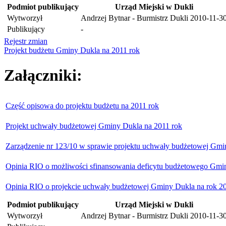
Podmiot publikujący
Urząd Miejski w Dukli
Wytworzył
Andrzej Bytnar - Burmistrz Dukli
2010-11-3
Publikujący
-
Rejestr zmian
Projekt budżetu Gminy Dukla na 2011 rok
Załączniki:
Część opisowa do projektu budżetu na 2011 rok
Projekt uchwały budżetowej Gminy Dukla na 2011 rok
Zarządzenie nr 123/10 w sprawie projektu uchwały budżetowej Gmi
Opinia RIO o możliwości sfinansowania deficytu budżetowego Gmi
Opinia RIO o projekcie uchwały budżetowej Gminy Dukla na rok 2
Podmiot publikujący
Urząd Miejski w Dukli
Wytworzył
Andrzej Bytnar - Burmistrz Dukli
2010-11-3