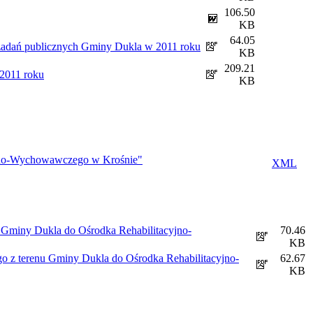
106.50
KB
64.05
ę zadań publicznych Gminy Dukla w 2011 roku
KB
209.21
 2011 roku
KB
yjno-Wychowawczego w Krośnie"
XML
u Gminy Dukla do Ośrodka Rehabilitacyjno-
70.46
KB
go z terenu Gminy Dukla do Ośrodka Rehabilitacyjno-
62.67
KB