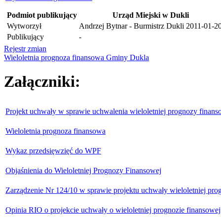
Podmiot publikujący
Urząd Miejski w Dukli
Wytworzył
Andrzej Bytnar - Burmistrz Dukli
2011-01-2
Publikujący
-
Rejestr zmian
Wieloletnia prognoza finansowa Gminy Dukla
Załączniki:
Projekt uchwały w sprawie uchwalenia wieloletniej prognozy finan
Wieloletnia prognoza finansowa
Wykaz przedsięwzięć do WPF
Objaśnienia do Wieloletniej Prognozy Finansowej
Zarządzenie Nr 124/10 w sprawie projektu uchwały wieloletniej pr
Opinia RIO o projekcie uchwały o wieloletniej prognozie finansowe