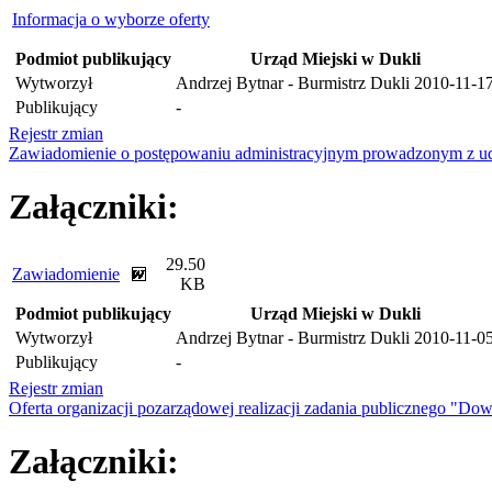
Informacja o wyborze oferty
Podmiot publikujący
Urząd Miejski w Dukli
Wytworzył
Andrzej Bytnar - Burmistrz Dukli
2010-11-1
Publikujący
-
Rejestr zmian
Zawiadomienie o postępowaniu administracyjnym prowadzonym z ud
Załączniki:
29.50
Zawiadomienie
KB
Podmiot publikujący
Urząd Miejski w Dukli
Wytworzył
Andrzej Bytnar - Burmistrz Dukli
2010-11-0
Publikujący
-
Rejestr zmian
Oferta organizacji pozarządowej realizacji zadania publicznego 
Załączniki: