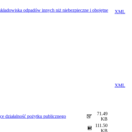
kładowiska odpadów innych niż niebezpieczne i obojętne
XML
XML
71.49
ce działalność pożytku publicznego
KB
111.50
KB