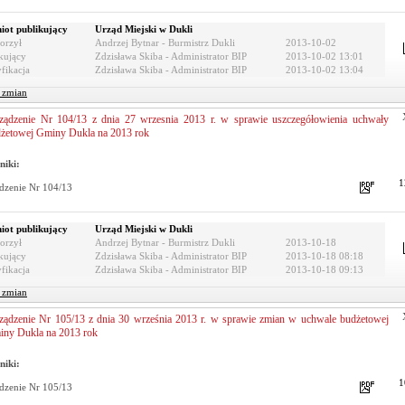
iot publikujący
Urząd Miejski w Dukli
orzył
Andrzej Bytnar - Burmistrz Dukli
2013-10-02
kujący
Zdzisława Skiba - Administrator BIP
2013-10-02 13:01
fikacja
Zdzisława Skiba - Administrator BIP
2013-10-02 13:04
r zmian
ządzenie Nr 104/13 z dnia 27 wrzesnia 2013 r. w sprawie uszczegółowienia uchwały
żetowej Gminy Dukla na 2013 rok
niki:
1
dzenie Nr 104/13
iot publikujący
Urząd Miejski w Dukli
orzył
Andrzej Bytnar - Burmistrz Dukli
2013-10-18
kujący
Zdzisława Skiba - Administrator BIP
2013-10-18 08:18
fikacja
Zdzisława Skiba - Administrator BIP
2013-10-18 09:13
r zmian
ządzenie Nr 105/13 z dnia 30 września 2013 r. w sprawie zmian w uchwale budżetowej
ny Dukla na 2013 rok
niki:
1
dzenie Nr 105/13