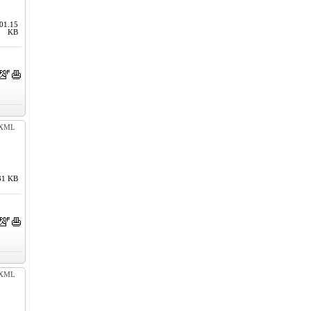
01.15
KB
XML
31 KB
XML