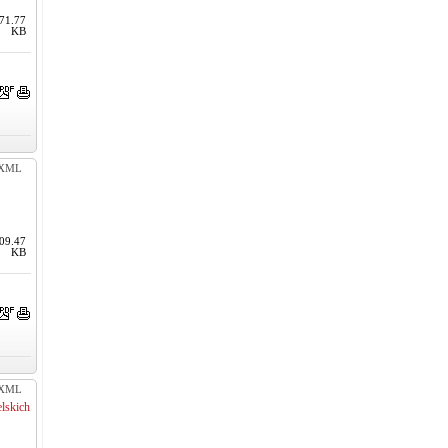
71.77
KB
XML
09.47
KB
XML
lskich