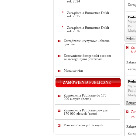
rok 2024
Zarzą
Zarządzenia Burmistrza Dukli -
rok 2025
Podm
Wytw
Publi
Zarządzenia Burmistrza Dukli -
Mody
rok 2026
Rejest
Zarządzanie kryzysowe i obrona
cywilna
Zar
bu
Zapewnienie dostępności osobom
ze szczególnymi potrzebami
Załącz
Zarzą
Mapa serwisu
Podm
ZAMÓWIENIA PUBLICZNE
Wytw
Publi
Mody
Zamówienia Publiczne do 170
000 złotych (netto)
Rejest
Zamówienia Publiczne powyżej
Zar
170 000 złotych (netto)
okr
Plan zamówień publicznych
Załącz
Zarzą