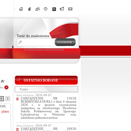
Treść do znalezienia:
wyszukiwarka zaawansowana
OSTATNIO DODANE
kę
Treści
data dodania:
2026-08-07
ZARZĄDZENIE NR 110/26
4
5
BURMISTRZA DUKLI z dnia 4 sierpnia
2026 r. w sprawie wyznaczenia
XML
zastępstwa za nieobecnego Dyrektora
 planu
Szkoły Podstawowej im. Ignacego
Łukasiewicza w Wietrznie oraz
udzielenia pełnomocnictwa
data dodania:
2026-08-07
ZARZĄDZENIE NR 109/26