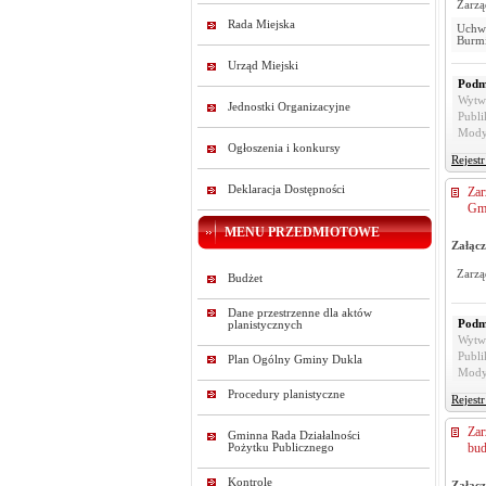
Zarzą
Rada Miejska
Uchwa
Burmi
Urząd Miejski
Podm
Wytw
Jednostki Organizacyjne
Publi
Mody
Ogłoszenia i konkursy
Rejest
Deklaracja Dostępności
Zar
Gmi
MENU PRZEDMIOTOWE
Załącz
Zarzą
Budżet
Dane przestrzenne dla aktów
Podm
planistycznych
Wytw
Publi
Plan Ogólny Gminy Dukla
Mody
Procedury planistyczne
Rejest
Zar
Gminna Rada Działalności
bud
Pożytku Publicznego
Kontrole
Załącz