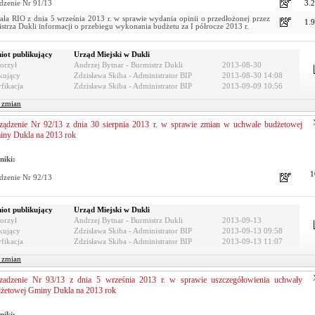
dzenie Nr 91/13
3.
ła RIO z dnia 5 września 2013 r. w sprawie wydania opinii o przedłożonej przez
1.
strza Dukli informacji o przebiegu wykonania budżetu za I półrocze 2013 r.
iot publikujący
Urząd Miejski w Dukli
orzył
Andrzej Bytnar - Burmistrz Dukli
2013-08-30
kujący
Zdzisława Skiba - Administrator BIP
2013-08-30 14:08
fikacja
Zdzisława Skiba - Administrator BIP
2013-09-09 10:56
r zmian
ządzenie Nr 92/13 z dnia 30 sierpnia 2013 r. w sprawie zmian w uchwale budżetowej
ny Dukla na 2013 rok
niki:
1
dzenie Nr 92/13
iot publikujący
Urząd Miejski w Dukli
orzył
Andrzej Bytnar - Burmistrz Dukli
2013-09-13
kujący
Zdzisława Skiba - Administrator BIP
2013-09-13 09:58
fikacja
Zdzisława Skiba - Administrator BIP
2013-09-13 11:07
r zmian
zadzenie Nr 93/13 z dnia 5 września 2013 r. w sprawie uszczegółowienia uchwały
żetowej Gminy Dukla na 2013 rok
niki: