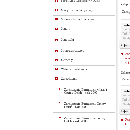
Sesje Rady Miejskiej w Dukli
Załącz
Skargi, wnioski i petycje
Zarzą
Sprawozdania finansowe
Podm
Statuty
Wytw
Publi
Mody
Statystyki
Rejest
Strategia rozwoju
Zar
wer
Uchwały
ści
Wybory i referenda
Załącz
Zarządzenia
Zarzą
Zarządzenia Burmistrza Miasta i
Podm
Gminy Dukla - rok 2003
Wytw
Publi
Zarządzenia Burmistrza Gminy
Mody
Dukla - rok 2004
Rejest
Zarządzenia Burmistrza Gminy
Zas
Dukla - rok 2005
Gmi