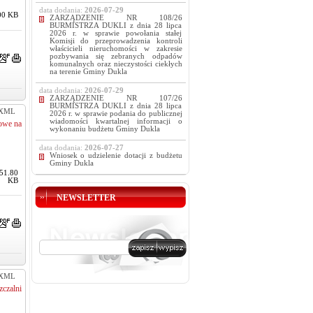
data dodania:
2026-07-29
00 KB
ZARZĄDZENIE NR 108/26
BURMISTRZA DUKLI z dnia 28 lipca
2026 r. w sprawie powołania stałej
Komisji do przeprowadzenia kontroli
właścicieli nieruchomości w zakresie
pozbywania się zebranych odpadów
komunalnych oraz nieczystości ciekłych
na terenie Gminy Dukla
data dodania:
2026-07-29
ZARZĄDZENIE NR 107/26
BURMISTRZA DUKLI z dnia 28 lipca
XML
2026 r. w sprawie podania do publicznej
wiadomości kwartalnej informacji o
iowe na
wykonaniu budżetu Gminy Dukla
data dodania:
2026-07-27
Wniosek o udzielenie dotacji z budżetu
Gminy Dukla
51.80
KB
NEWSLETTER
XML
czalni