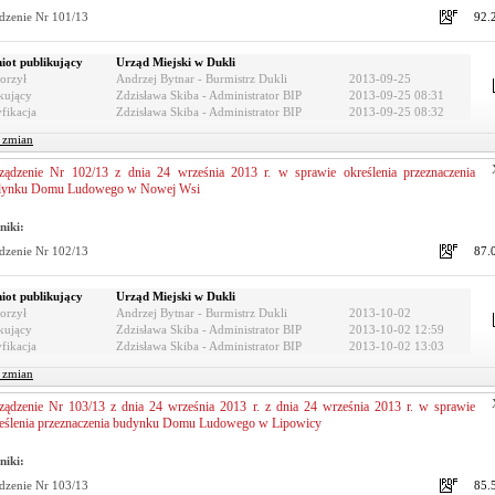
dzenie Nr 101/13
92.
iot publikujący
Urząd Miejski w Dukli
orzył
Andrzej Bytnar - Burmistrz Dukli
2013-09-25
kujący
Zdzisława Skiba - Administrator BIP
2013-09-25 08:31
fikacja
Zdzisława Skiba - Administrator BIP
2013-09-25 08:32
r zmian
ządzenie Nr 102/13 z dnia 24 września 2013 r. w sprawie określenia przeznaczenia
dynku Domu Ludowego w Nowej Wsi
niki:
dzenie Nr 102/13
87.
iot publikujący
Urząd Miejski w Dukli
orzył
Andrzej Bytnar - Burmistrz Dukli
2013-10-02
kujący
Zdzisława Skiba - Administrator BIP
2013-10-02 12:59
fikacja
Zdzisława Skiba - Administrator BIP
2013-10-02 13:03
r zmian
ządzenie Nr 103/13 z dnia 24 września 2013 r. z dnia 24 września 2013 r. w sprawie
eślenia przeznaczenia budynku Domu Ludowego w Lipowicy
niki:
dzenie Nr 103/13
85.