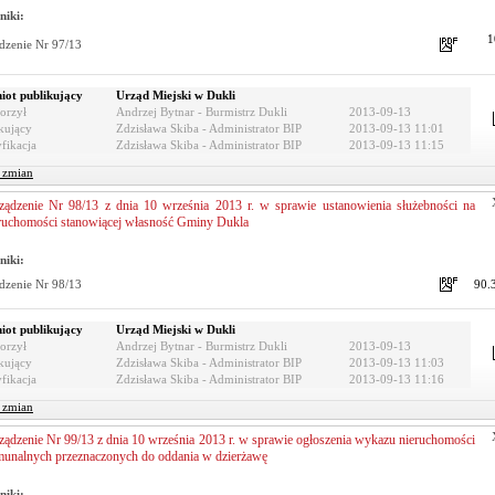
niki:
1
dzenie Nr 97/13
iot publikujący
Urząd Miejski w Dukli
orzył
Andrzej Bytnar - Burmistrz Dukli
2013-09-13
kujący
Zdzisława Skiba - Administrator BIP
2013-09-13 11:01
fikacja
Zdzisława Skiba - Administrator BIP
2013-09-13 11:15
r zmian
ządzenie Nr 98/13 z dnia 10 września 2013 r. w sprawie ustanowienia służebności na
ruchomości stanowiącej własność Gminy Dukla
niki:
dzenie Nr 98/13
90.
iot publikujący
Urząd Miejski w Dukli
orzył
Andrzej Bytnar - Burmistrz Dukli
2013-09-13
kujący
Zdzisława Skiba - Administrator BIP
2013-09-13 11:03
fikacja
Zdzisława Skiba - Administrator BIP
2013-09-13 11:16
r zmian
ządzenie Nr 99/13 z dnia 10 września 2013 r. w sprawie ogłoszenia wykazu nieruchomości
unalnych przeznaczonych do oddania w dzierżawę
niki: