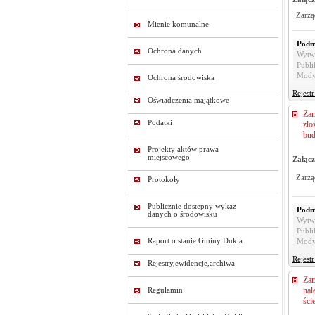
Zarzą
Mienie komunalne
Podm
Ochrona danych
Wytw
Publi
Mody
Ochrona środowiska
Rejest
Oświadczenia majątkowe
Zar
Podatki
zło
bud
Projekty aktów prawa
miejscowego
Załącz
Zarzą
Protokoły
Publicznie dostepny wykaz
Podm
danych o środowisku
Wytw
Publi
Raport o stanie Gminy Dukla
Mody
Rejest
Rejestry,ewidencje,archiwa
Zar
nal
Regulamin
ści