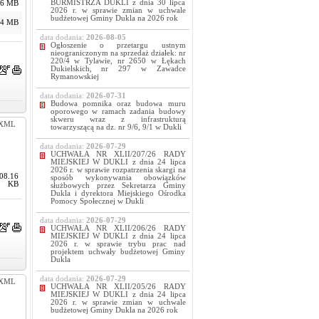
BURMISTRZA DUKLI z dnia 30 lipca
26 MB
2026 r. w sprawie zmian w uchwale
budżetowej Gminy Dukla na 2026 rok
94 MB
data dodania:
2026-08-05
Ogłoszenie o przetargu ustnym
nieograniczonym na sprzedaż działek: nr
220/4 w Tylawie, nr 2650 w Łękach
Dukielskich, nr 297 w Zawadce
Rymanowskiej
data dodania:
2026-07-31
Budowa pomnika oraz budowa muru
oporowego w ramach zadania budowy
skweru wraz z infrastrukturą
XML
towarzyszącą na dz. nr 9/6, 9/1 w Dukli
data dodania:
2026-07-29
UCHWAŁA NR XLII/207/26 RADY
MIEJSKIEJ W DUKLI z dnia 24 lipca
2026 r. w sprawie rozpatrzenia skargi na
08.16
sposób wykonywania obowiązków
KB
służbowych przez Sekretarza Gminy
Dukla i dyrektora Miejskiego Ośrodka
Pomocy Społecznej w Dukli
data dodania:
2026-07-29
UCHWAŁA NR XLII/206/26 RADY
MIEJSKIEJ W DUKLI z dnia 24 lipca
2026 r. w sprawie trybu prac nad
projektem uchwały budżetowej Gminy
Dukla
data dodania:
2026-07-29
XML
UCHWAŁA NR XLII/205/26 RADY
MIEJSKIEJ W DUKLI z dnia 24 lipca
2026 r. w sprawie zmian w uchwale
budżetowej Gminy Dukla na 2026 rok