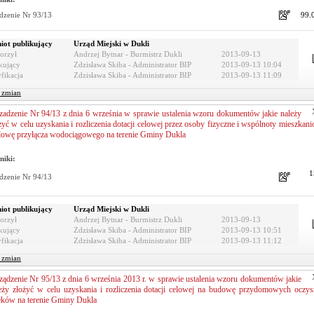
dzenie Nr 93/13
99.
iot publikujący
Urząd Miejski w Dukli
orzył
Andrzej Bytnar - Burmistrz Dukli
2013-09-13
kujący
Zdzisława Skiba - Administrator BIP
2013-09-13 10:04
fikacja
Zdzisława Skiba - Administrator BIP
2013-09-13 11:09
r zmian
zadzenie Nr 94/13 z dnia 6 września w sprawie ustalenia wzoru dokumentów jakie należy
żyć w celu uzyskania i rozliczenia dotacji celowej przez osoby fizyczne i wspólnoty mieszkan
owę przyłącza wodociągowego na terenie Gminy Dukla
niki:
1
dzenie Nr 94/13
iot publikujący
Urząd Miejski w Dukli
orzył
Andrzej Bytnar - Burmistrz Dukli
2013-09-13
kujący
Zdzisława Skiba - Administrator BIP
2013-09-13 10:51
fikacja
Zdzisława Skiba - Administrator BIP
2013-09-13 11:12
r zmian
ządzenie Nr 95/13 z dnia 6 września 2013 r. w sprawie ustalenia wzoru dokumentów jakie
eży złożyć w celu uzyskania i rozliczenia dotacji celowej na budowę przydomowych oczysz
eków na terenie Gminy Dukla