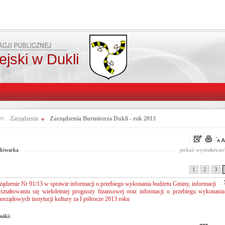
jski w Dukli
aj:
Zarządzenia
Zarządzenia Burmistrza Dukli - rok 2013
Pasuje
Od:
Fraza:
wszystko
Do:
Treści archiwalne
kiwarka
pokaż wyszukiwar
1
2
3
ządzenie Nr 91/13 w sprawie informacji o przebiegu wykonania budżetu Gminy, informacji
ształtowaniu się wieloletniej prognozy finansowej oraz informacji o przebiegu wykonania
orządowych instytucji kultury za I półrocze 2013 roku
niki: