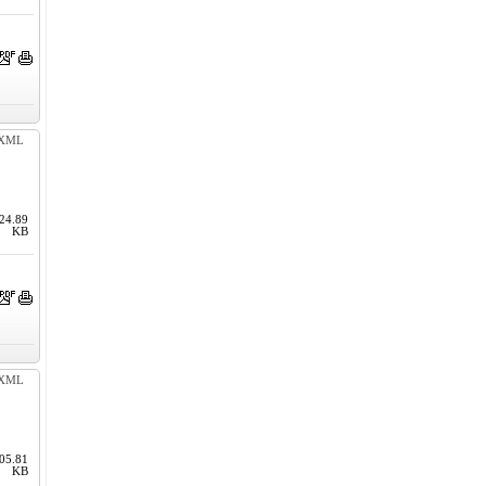
XML
24.89
KB
XML
05.81
KB