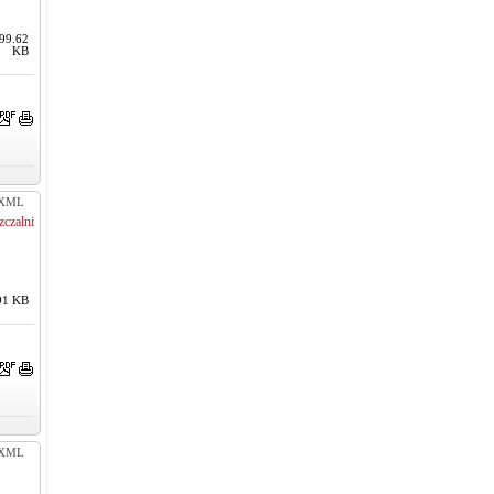
99.62
KB
XML
czalni
91 KB
XML