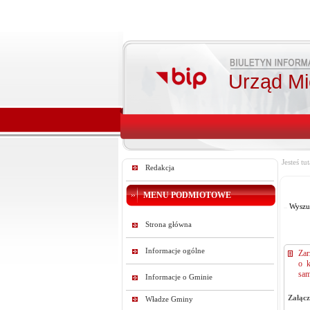
Urząd Mie
Jesteś tut
Redakcja
MENU PODMIOTOWE
Wyszu
Strona główna
Informacje ogólne
Zar
o k
sam
Informacje o Gminie
Załącz
Władze Gminy