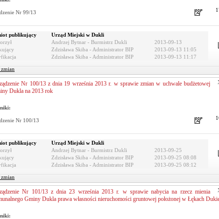
1
dzenie Nr 99/13
iot publikujący
Urząd Miejski w Dukli
orzył
Andrzej Bytnar - Burmistrz Dukli
2013-09-13
kujący
Zdzisława Skiba - Administrator BIP
2013-09-13 11:05
fikacja
Zdzisława Skiba - Administrator BIP
2013-09-13 11:17
r zmian
ządzenie Nr 100/13 z dnia 19 września 2013 r. w sprawie zmian w uchwale budżetowej
ny Dukla na 2013 rok
niki:
1
dzenie Nr 100/13
iot publikujący
Urząd Miejski w Dukli
orzył
Andrzej Bytnar - Burmistrz Dukli
2013-09-25
kujący
Zdzisława Skiba - Administrator BIP
2013-09-25 08:08
fikacja
Zdzisława Skiba - Administrator BIP
2013-09-25 08:12
r zmian
ządzenie Nr 101/13 z dnia 23 września 2013 r. w sprawie nabycia na rzecz mienia
unalnego Gminy Dukla prawa własności nieruchomości gruntowej położonej w Łękach Dukie
niki: