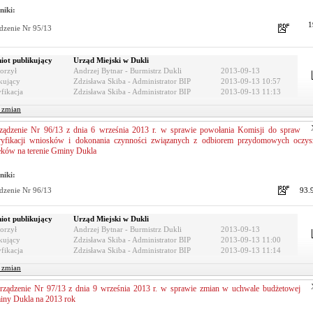
niki:
1
dzenie Nr 95/13
iot publikujący
Urząd Miejski w Dukli
orzył
Andrzej Bytnar - Burmistrz Dukli
2013-09-13
kujący
Zdzisława Skiba - Administrator BIP
2013-09-13 10:57
fikacja
Zdzisława Skiba - Administrator BIP
2013-09-13 11:13
r zmian
ządzenie Nr 96/13 z dnia 6 września 2013 r. w sprawie powołania Komisji do spraw
yfikacji wniosków i dokonania czynności związanych z odbiorem przydomowych oczysz
eków na terenie Gminy Dukla
niki:
dzenie Nr 96/13
93.
iot publikujący
Urząd Miejski w Dukli
orzył
Andrzej Bytnar - Burmistrz Dukli
2013-09-13
kujący
Zdzisława Skiba - Administrator BIP
2013-09-13 11:00
fikacja
Zdzisława Skiba - Administrator BIP
2013-09-13 11:14
r zmian
rządzenie Nr 97/13 z dnia 9 września 2013 r. w sprawie zmian w uchwale budżetowej
ny Dukla na 2013 rok