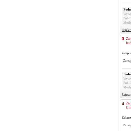
Podm
Wytw
Publi
Mody
Rejest
Zar
bud
Załącz
Zarzą
Podm
Wytw
Publi
Mody
Rejest
Zar
Gmi
Załącz
Zarzą