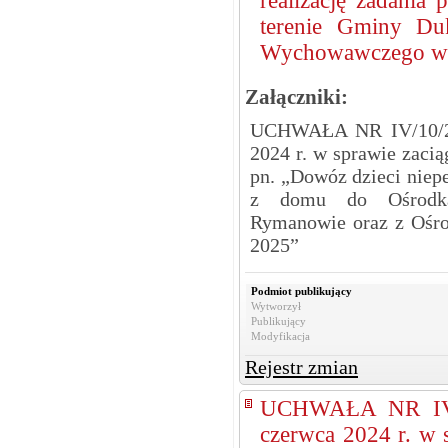
realizację zadania
terenie Gminy Du
Wychowawczego w 
Załączniki:
UCHWAŁA NR IV/10/2
2024 r. w sprawie zacią
pn. „Dowóz dzieci niep
z domu do Ośrodka 
Rymanowie oraz z Ośr
2025”
Podmiot publikujący
Wytworzył
Publikujący
Modyfikacja
Rejestr zmian
UCHWAŁA NR IV/
czerwca 2024 r. w 