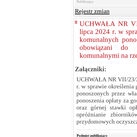
Publikujący
Rejestr zmian
UCHWAŁA NR VII
lipca 2024 r. w sp
komunalnych ponosz
obowiązani do 
komunalnymi na rze
Załączniki:
UCHWAŁA NR VII/23/2
r. w sprawie określeni
ponoszonych przez właś
ponoszenia opłaty za 
oraz górnej stawki op
opróżnianie zbiornik
przydomowych oczyszczal
Podmiot publikujący