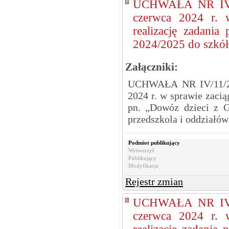
UCHWAŁA NR IV/
czerwca 2024 r. 
realizację zadani
2024/2025 do szkół
Załączniki:
UCHWAŁA NR IV/11/2
2024 r. w sprawie zacią
pn. „Dowóz dzieci z 
przedszkola i oddziałó
Podmiot publikujący
Wytworzył
Publikujący
Modyfikacja
Rejestr zmian
UCHWAŁA NR IV/
czerwca 2024 r. 