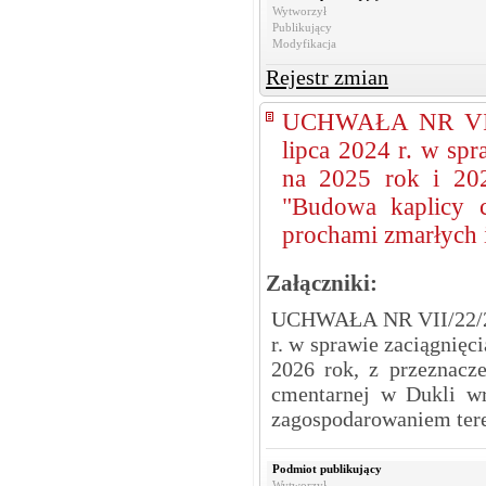
Wytworzył
Publikujący
Modyfikacja
Rejestr zmian
UCHWAŁA NR VII
lipca 2024 r. w sp
na 2025 rok i 2026
"Budowa kaplicy 
prochami zmarłych 
Załączniki:
UCHWAŁA NR VII/22/2
r. w sprawie zaciągnięc
2026 rok, z przeznacze
cmentarnej w Dukli w
zagospodarowaniem tere
Podmiot publikujący
Wytworzył