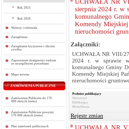
UCHWAŁA NR VII
sierpnia 2024 r. w
Rok 2025
komunalnego Gminy
Rok 2026
Komendy Miejskiej 
Wybory i referenda
nieruchomości grun
Zarządzenia
Załączniki:
Zarządzanie kryzysowe i obrona
cywilna
UCHWAŁA NR VIII/27/
2024 r. w sprawie w
Zapewnienie dostępności osobom
ze szczególnymi potrzebami
komunalnego Gminy Du
Komendy Miejskiej Pań
Mapa serwisu
nieruchomości gruntowe
ZAMÓWIENIA PUBLICZNE
Podmiot publikujący
Zamówienia Publiczne do 170
Wytworzył
000 złotych (netto)
Publikujący
Modyfikacja
Zamówienia Publiczne powyżej
Rejestr zmian
170 000 złotych (netto)
UCHWAŁA NR VII
Plan zamówień publicznych