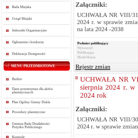
Załączniki:
Rada Miejska
UCHWAŁA NR VIII/31/
Urząd Miejski
2024 r. w sprawie zmi
na lata 2024 -2038
Jednostki Organizacyjne
Ogłoszenia i konkursy
Podmiot publikujący
Wytworzył
Publikujący
Deklaracja Dostępności
Modyfikacja
Rejestr zmian
MENU PRZEDMIOTOWE
UCHWAŁA NR VII
Budżet
sierpnia 2024 r. 
Dane przestrzenne dla aktów
planistycznych
2024 rok
Plan Ogólny Gminy Dukla
Załączniki:
Procedury planistyczne
UCHWAŁA NR VIII/30/
Gminna Rada Działalności
2024 r. w sprawie zmia
Pożytku Publicznego
Kontrole