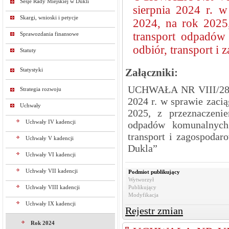
Sesje Rady Miejskiej w Dukli
sierpnia 2024 r. w
Skargi, wnioski i petycje
2024, na rok 2025,
transport odpadów
Sprawozdania finansowe
odbiór, transport i
Statuty
Statystyki
Załączniki:
UCHWAŁA NR VIII/28/
Strategia rozwoju
2024 r. w sprawie zaci
Uchwały
2025, z przeznaczenie
Uchwały IV kadencji
odpadów komunalnych 
transport i zagospoda
Uchwały V kadencji
Dukla”
Uchwały VI kadencji
Uchwały VII kadencji
Podmiot publikujący
Wytworzył
Uchwały VIII kadencji
Publikujący
Modyfikacja
Uchwały IX kadencji
Rejestr zmian
Rok 2024