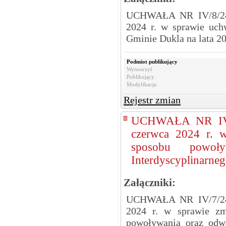
UCHWAŁA NR IV/8/24
2024 r. w sprawie uc
Gminie Dukla na lata 2
Podmiot publikujący
Wytworzył
Publikujący
Modyfikacja
Rejestr zmian
UCHWAŁA NR IV/
czerwca 2024 r. w
sposobu powoł
Interdyscyplinarne
Załączniki:
UCHWAŁA NR IV/7/24
2024 r. w sprawie zm
powoływania oraz odw