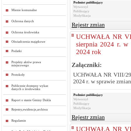
Podmiot publikujący
Wytworzył
Mienie komunalne
Publikujący
Modyfikacja
Ochrona danych
Rejestr zmian
Ochrona środowiska
UCHWAŁA NR VII
Oświadczenia majątkowe
sierpnia 2024 r. 
2024 rok
Podatki
Projekty aktów prawa
Załączniki:
miejscowego
UCHWAŁA NR VIII/29/
Protokoły
2024 r. w sprawie zmia
Publicznie dostepny wykaz
danych o środowisku
Podmiot publikujący
Wytworzył
Raport o stanie Gminy Dukla
Publikujący
Modyfikacja
Rejestry,ewidencje,archiwa
Rejestr zmian
Regulamin
UCHWAŁA NR VII