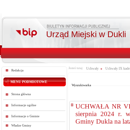
Urząd Miejski w Dukli
Jesteś tutaj:
Uchwały
Uchwały IX kade
Redakcja
Od:
Do:
MENU PODMIOTOWE
Wyszukiwarka
Strona główna
UCHWAŁA NR VII
Informacje ogólne
sierpnia 2024 r. 
Informacje o Gminie
Gminy Dukla na lat
Władze Gminy