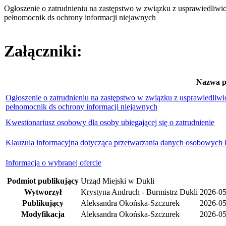
Ogłoszenie o zatrudnieniu na zastępstwo w związku z usprawiedliw
pełnomocnik ds ochrony informacji niejawnych
Załączniki:
Nazwa p
Ogłoszenie o zatrudnieniu na zastępstwo w związku z usprawiedli
pełnomocnik ds ochrony informacji niejawnych
Kwestionariusz osobowy dla osoby ubiegającej się o zatrudnienie
Klauzula informacyjna dotycząca przetwarzania danych osobowych 
Informacja o wybranej ofercie
Podmiot publikujący
Urząd Miejski w Dukli
Wytworzył
Krystyna Andruch - Burmistrz Dukli
2026-05
Publikujący
Aleksandra Okońska-Szczurek
2026-05
Modyfikacja
Aleksandra Okońska-Szczurek
2026-05