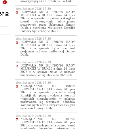
towarzyszącą na dz. nr 9/6, 9/1 w Dukli
t
data dodania:
2026-07-29
UCHWAŁA NR XLII/207/26 RADY
MIEJSKIEJ W DUKLI z dnia 24 lipca
2026 r. w sprawie rozpatrzenia skargi na
sposób wykonywania obowiązków
służbowych przez Sekretarza Gminy
Dukla i dyrektora Miejskiego Ośrodka
Pomocy Społecznej w Dukli
data dodania:
2026-07-29
UCHWAŁA NR XLII/206/26 RADY
MIEJSKIEJ W DUKLI z dnia 24 lipca
2026 r. w sprawie trybu prac nad
projektem uchwały budżetowej Gminy
Dukla
data dodania:
2026-07-29
UCHWAŁA NR XLII/205/26 RADY
MIEJSKIEJ W DUKLI z dnia 24 lipca
2026 r. w sprawie zmian w uchwale
budżetowej Gminy Dukla na 2026 rok
data dodania:
2026-07-29
ZARZĄDZENIE NR 108/26
BURMISTRZA DUKLI z dnia 28 lipca
2026 r. w sprawie powołania stałej
Komisji do przeprowadzenia kontroli
właścicieli nieruchomości w zakresie
pozbywania się zebranych odpadów
komunalnych oraz nieczystości ciekłych
na terenie Gminy Dukla
data dodania:
2026-07-29
ZARZĄDZENIE NR 107/26
BURMISTRZA DUKLI z dnia 28 lipca
2026 r. w sprawie podania do publicznej
wiadomości kwartalnej informacji o