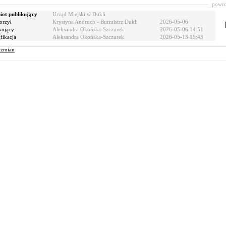
powro
ot publikujący
Urząd Miejski w Dukli
orzył
Krystyna Andruch - Burmistrz Dukli
2026-05-06
kujący
Aleksandra Okońska-Szczurek
2026-05-06 14:51
ikacja
Aleksandra Okońska-Szczurek
2026-05-13 15:43
r zmian