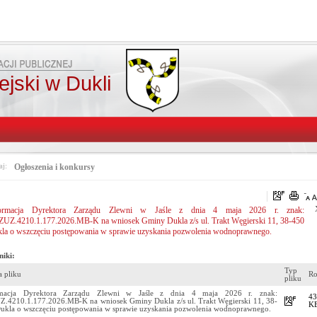
jski w Dukli
aj:
Ogłoszenia i konkursy
formacja Dyrektora Zarządu Zlewni w Jaśle z dnia 4 maja 2026 r. znak:
ZUZ.4210.1.177.2026.MB-K na wniosek Gminy Dukla z/s ul. Trakt Węgierski 11, 38-450
la o wszczęciu postępowania w sprawie uzyskania pozwolenia wodnoprawnego.
niki:
Typ
 pliku
Ro
pliku
rmacja Dyrektora Zarządu Zlewni w Jaśle z dnia 4 maja 2026 r. znak:
43
Z.4210.1.177.2026.MB-K na wniosek Gminy Dukla z/s ul. Trakt Węgierski 11, 38-
K
ukla o wszczęciu postępowania w sprawie uzyskania pozwolenia wodnoprawnego.