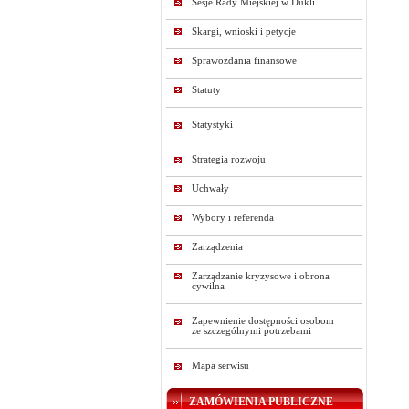
Sesje Rady Miejskiej w Dukli
Skargi, wnioski i petycje
Sprawozdania finansowe
Statuty
Statystyki
Strategia rozwoju
Uchwały
Wybory i referenda
Zarządzenia
Zarządzanie kryzysowe i obrona
cywilna
Zapewnienie dostępności osobom
ze szczególnymi potrzebami
Mapa serwisu
ZAMÓWIENIA PUBLICZNE