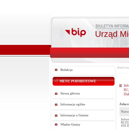
Urząd Mie
Jesteś tut
Redakcja
MENU PODMIOTOWE
In
RJ.
Strona główna
Duk
Załącz
Informacje ogólne
Nazwa
Informacje o Gminie
Info
RJ.ZU
Władze Gminy
450 D