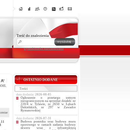
Treść do znalezienia:
wyszukiwarka zaawansowana
OSTATNIO DODANE
XML
Treści
data dodania:
2026-08-05
Ogłoszenie o przetargu ustnym
nieograniczonym na sprzedaż działek: nr
220/4 w Tylawie, nr 2650 w Łękach
Dukielskich, nr 297 w Zawadce
Rymanowskiej
zmiar
data dodania:
2026-07-31
Budowa pomnika oraz budowa muru
.11
oporowego w ramach zadania budowy
B
skweru wraz z infrastrukturą