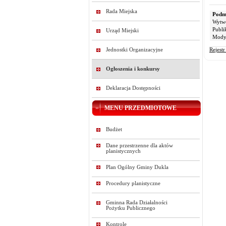
Rada Miejska
Podmi
Wytw
Publi
Urząd Miejski
Modyf
Jednostki Organizacyjne
Rejest
Ogłoszenia i konkursy
Deklaracja Dostępności
MENU PRZEDMIOTOWE
Budżet
Dane przestrzenne dla aktów
planistycznych
Plan Ogólny Gminy Dukla
Procedury planistyczne
Gminna Rada Działalności
Pożytku Publicznego
Kontrole