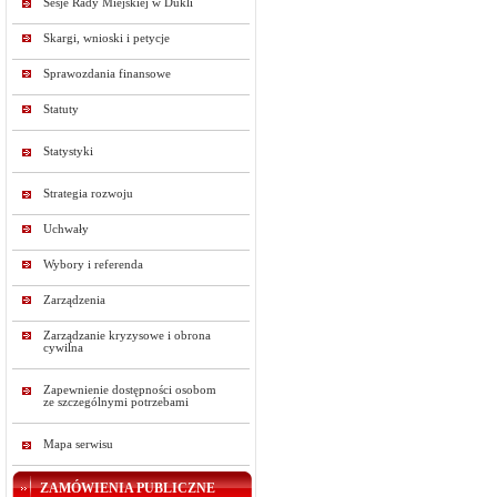
Sesje Rady Miejskiej w Dukli
Skargi, wnioski i petycje
Sprawozdania finansowe
Statuty
Statystyki
Strategia rozwoju
Uchwały
Wybory i referenda
Zarządzenia
Zarządzanie kryzysowe i obrona
cywilna
Zapewnienie dostępności osobom
ze szczególnymi potrzebami
Mapa serwisu
ZAMÓWIENIA PUBLICZNE