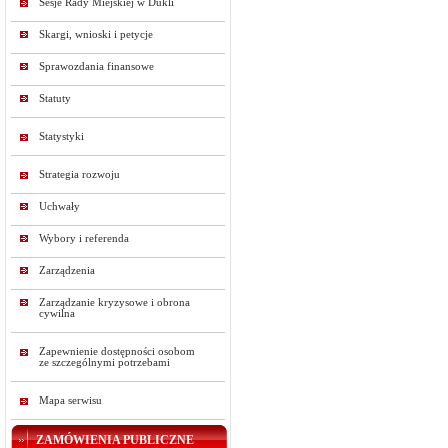
Sesje Rady Miejskiej w Dukli
Skargi, wnioski i petycje
Sprawozdania finansowe
Statuty
Statystyki
Strategia rozwoju
Uchwały
Wybory i referenda
Zarządzenia
Zarządzanie kryzysowe i obrona
cywilna
Zapewnienie dostępności osobom
ze szczególnymi potrzebami
Mapa serwisu
ZAMÓWIENIA PUBLICZNE