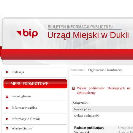
Urząd Miejski w Dukli
Jesteś tutaj:
Ogłoszenia i konkursy
Redakcja
MENU PODMIOTOWE
Wykaz podmiotów zbierających na t
elektroniczny
Strona główna
Załączniki:
Informacje ogólne
Nazwa pliku
wykaz podmiotów
Informacje o Gminie
Podmiot publikujący
Urząd Miej
Władze Gminy
Wytworzył
Andrzej By