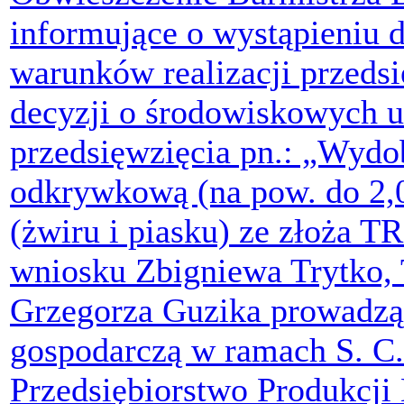
informujące o wystąpieniu
warunków realizacji przeds
decyzji o środowiskowych 
przedsięwzięcia pn.: „Wyd
odkrywkową (na pow. do 2,0
(żwiru i piasku) ze złoża 
wniosku Zbigniewa Trytko,
Grzegorza Guzika prowadzą
gospodarczą w ramach S. C.
Przedsiębiorstwo Produkc