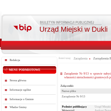
Urząd Miejski w Dukli
Jesteś tutaj:
Zarządzenia
Zarządzenia B
Redakcja
MENU PODMIOTOWE
Zarządzenie Nr 9/13 w sprawie nabyc
własności nieruchomości gruntowych 
Strona główna
Załączniki:
Informacje ogólne
Nazwa pliku
Zarządzenie Nr 9/13
Informacje o Gminie
Podmiot publikujący
Urząd Miejski
Władze Gminy
Wytworzył
Andrzej Bytna