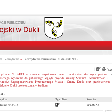
jski w Dukli
aj:
Zarządzenia
Zarządzenia Burmistrza Dukli - rok 2013
ządzenie Nr 24/13 w sprawie rozpatrzenia uwag i wniosków złożonych podczas
ownego wyłożenia do publicznego wglądu projektu zmiany Studium Uwarunkowań i
runków Zagospodarowania Przestrzennego Miasta i Gminy Dukla oraz przedstawienia 
jskiej w Dukli projektu zmiany Studium
niki:
 pliku
Typ pliku
Rozmiar
dzenie Nr 24/13
116.46 KB
powro