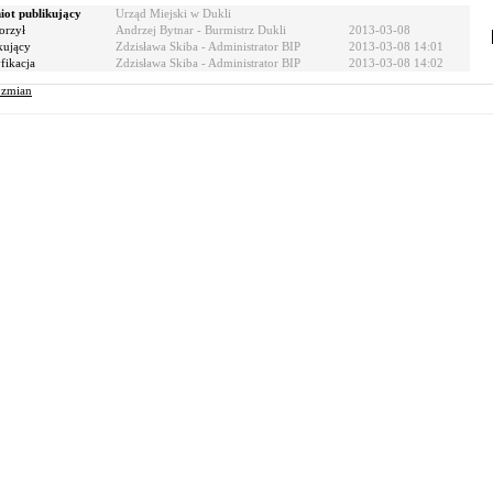
ot publikujący
Urząd Miejski w Dukli
orzył
Andrzej Bytnar - Burmistrz Dukli
2013-03-08
kujący
Zdzisława Skiba - Administrator BIP
2013-03-08 14:01
ikacja
Zdzisława Skiba - Administrator BIP
2013-03-08 14:02
r zmian