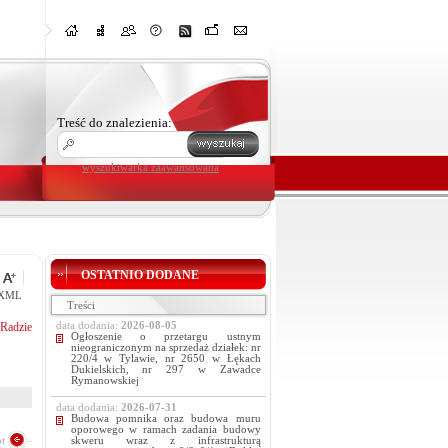
Treść do znalezienia:
wyszukiwarka zaawansowana
OSTATNIO DODANE
XML
Treści
Radzie
data dodania:
2026-08-05
Ogłoszenie o przetargu ustnym
nieograniczonym na sprzedaż działek: nr
220/4 w Tylawie, nr 2650 w Łękach
Dukielskich, nr 297 w Zawadce
Rymanowskiej
data dodania:
2026-07-31
Budowa pomnika oraz budowa muru
oporowego w ramach zadania budowy
t
skweru wraz z infrastrukturą