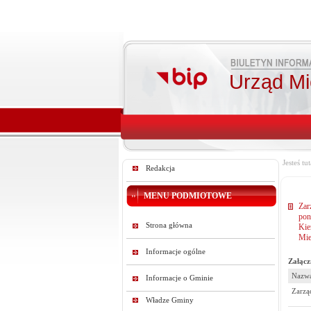
Urząd Mie
Jesteś tut
Redakcja
MENU PODMIOTOWE
Zar
pon
Strona główna
Kie
Mie
Informacje ogólne
Załącz
Nazwa
Informacje o Gminie
Zarzą
Władze Gminy