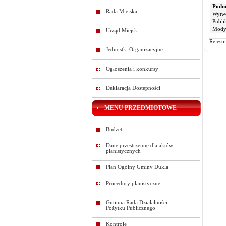
Podmi
Rada Miejska
Wytw
Publi
Modyf
Urząd Miejski
Rejest
Jednostki Organizacyjne
Ogłoszenia i konkursy
Deklaracja Dostępności
MENU PRZEDMIOTOWE
Budżet
Dane przestrzenne dla aktów
planistycznych
Plan Ogólny Gminy Dukla
Procedury planistyczne
Gminna Rada Działalności
Pożytku Publicznego
Kontrole