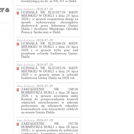
towarzyszącą na dz. nr 9/6, 9/1 w Dukli
data dodania:
2026-07-29
UCHWAŁA NR XLII/207/26 RADY
MIEJSKIEJ W DUKLI z dnia 24 lipca
2026 r. w sprawie rozpatrzenia skargi na
sposób wykonywania obowiązków
służbowych przez Sekretarza Gminy
Dukla i dyrektora Miejskiego Ośrodka
Pomocy Społecznej w Dukli
data dodania:
2026-07-29
UCHWAŁA NR XLII/206/26 RADY
MIEJSKIEJ W DUKLI z dnia 24 lipca
2026 r. w sprawie trybu prac nad
projektem uchwały budżetowej Gminy
Dukla
data dodania:
2026-07-29
UCHWAŁA NR XLII/205/26 RADY
MIEJSKIEJ W DUKLI z dnia 24 lipca
2026 r. w sprawie zmian w uchwale
budżetowej Gminy Dukla na 2026 rok
data dodania:
2026-07-29
ZARZĄDZENIE NR 108/26
BURMISTRZA DUKLI z dnia 28 lipca
2026 r. w sprawie powołania stałej
Komisji do przeprowadzenia kontroli
właścicieli nieruchomości w zakresie
pozbywania się zebranych odpadów
komunalnych oraz nieczystości ciekłych
na terenie Gminy Dukla
data dodania:
2026-07-29
ZARZĄDZENIE NR 107/26
BURMISTRZA DUKLI z dnia 28 lipca
2026 r. w sprawie podania do publicznej
wiadomości kwartalnej informacji o