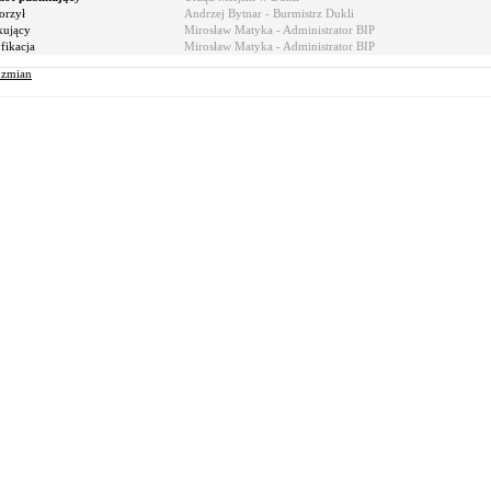
orzył
Andrzej Bytnar - Burmistrz Dukli
kujący
Mirosław Matyka - Administrator BIP
ikacja
Mirosław Matyka - Administrator BIP
r zmian