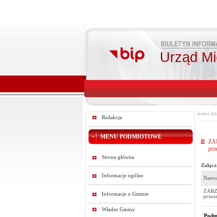
Urząd Mie
Jesteś tut
Redakcja
MENU PODMIOTOWE
ZA
prz
Strona główna
Załącz
Informacje ogólne
Nazwa
ZARZ
Informacje o Gminie
przez
Władze Gminy
Podmi