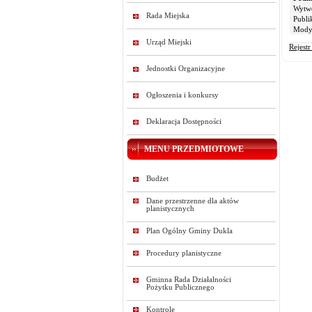
Wytw
Rada Miejska
Publi
Modyf
Urząd Miejski
Rejest
Jednostki Organizacyjne
Ogłoszenia i konkursy
Deklaracja Dostępności
MENU PRZEDMIOTOWE
Budżet
Dane przestrzenne dla aktów
planistycznych
Plan Ogólny Gminy Dukla
Procedury planistyczne
Gminna Rada Działalności
Pożytku Publicznego
Kontrole