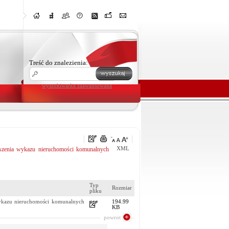
Treść do znalezienia:
wyszukiwarka zaawansowana
nia wykazu nieruchomości komunalnych
XML
Typ
Rozmiar
pliku
kazu nieruchomości komunalnych
194.99
KB
powrot