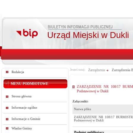
Urząd Miejski w Dukli
Jesteś tutaj:
Zarządzenia
Zarządzenia 
Redakcja
MENU PODMIOTOWE
ZARZĄDZENIE NR 108/17 BURMISTRZ
Podstawowej w Dukli
Strona główna
Załączniki:
Informacje ogólne
Nazwa pliku
ZARZĄDZENIE NR 108/17 BURMISTRZA DU
Informacje o Gminie
Podstawowej w Dukli
Władze Gminy
Podmiot publikujący