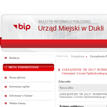
Urząd Miejski w Dukli
Jesteś tutaj:
Zarządzenia
Zarządzenia 
Redakcja
MENU PODMIOTOWE
ZARZĄDZENIE NR 202/17 BURMISTRZA 
Gimnazjum i Liceum Ogólnokształcąceg
Strona główna
Załączniki:
Informacje ogólne
Nazwa pliku
ZARZĄDZENIE NR 202/17 BURMISTRZA DUK
Informacje o Gminie
Gimnazjum i Liceum Ogólnokształcącego w
Władze Gminy
Podmiot publikujący