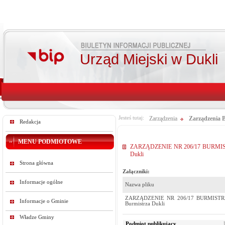
Urząd Miejski w Dukli
Jesteś tutaj:
Zarządzenia
Zarządzenia 
Redakcja
MENU PODMIOTOWE
ZARZĄDZENIE NR 206/17 BURMISTRZA 
Dukli
Strona główna
Załączniki:
Informacje ogólne
Nazwa pliku
ZARZĄDZENIE NR 206/17 BURMISTRZA DU
Informacje o Gminie
Burmistrza Dukli
Władze Gminy
Podmiot publikujący