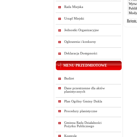
Wytw
Rada Miejska
Publi
Modyf
Urząd Miejski
Rejest
Jednostki Organizacyjne
Ogłoszenia i konkursy
Deklaracja Dostępności
MENU PRZEDMIOTOWE
Budżet
Dane przestrzenne dla aktów
planistycznych
Plan Ogólny Gminy Dukla
Procedury planistyczne
Gminna Rada Działalności
Pożytku Publicznego
Kontrole