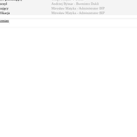
orzył
Andrzej Bytnar - Burmistrz Dukli
kujący
Mirosław Matyka - Administrator BIP
ikacja
Mirosław Matyka - Administrator BIP
r zmian