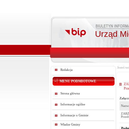
Urząd Mie
Jesteś tut
Redakcja
MENU PODMIOTOWE
ZAR
Prz
Strona główna
Załącz
Informacje ogólne
Nazwa
ZARZĄ
Informacje o Gminie
Przed
Władze Gminy
Podmi