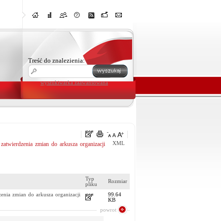
Treść do znalezienia:
wyszukiwarka zaawansowana
ierdzenia zmian do arkusza organizacji
XML
Typ
Rozmiar
pliku
ia zmian do arkusza organizacji
99.64
KB
powrot