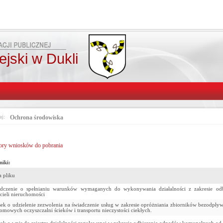
jski w Dukli
aj:
Ochrona środowiska
ry wniosków do pobrania
niki:
 pliku
dczenie o spełnianiu warunków wymaganych do wykonywania działalności z zakresie o
icieli nieruchomości
ek o udzielenie zezwolenia na świadczenie usług w zakresie opróżniania zbiorników bezodpły
omowych oczyszczalni ścieków i transportu nieczystości ciekłych.