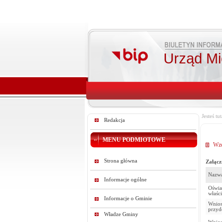
Urząd Mie
Jesteś tut
Redakcja
MENU PODMIOTOWE
Wzo
Strona główna
Załącz
Nazwa
Informacje ogólne
Oświa
właśc
Informacje o Gminie
Wnios
przyd
Władze Gminy