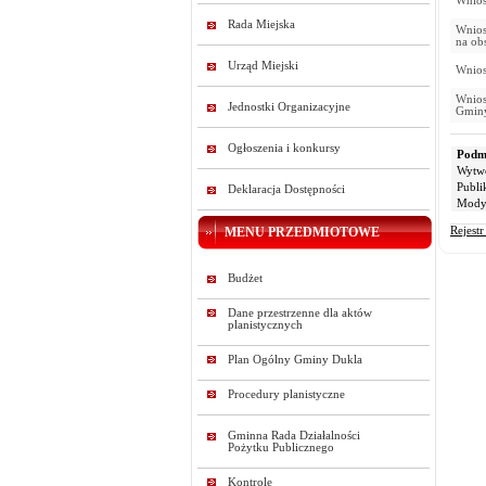
Wnios
Rada Miejska
Wnios
na ob
Urząd Miejski
Wnios
Wnios
Jednostki Organizacyjne
Gmin
Ogłoszenia i konkursy
Podmi
Wytw
Publi
Deklaracja Dostępności
Modyf
MENU PRZEDMIOTOWE
Rejest
Budżet
Dane przestrzenne dla aktów
planistycznych
Plan Ogólny Gminy Dukla
Procedury planistyczne
Gminna Rada Działalności
Pożytku Publicznego
Kontrole