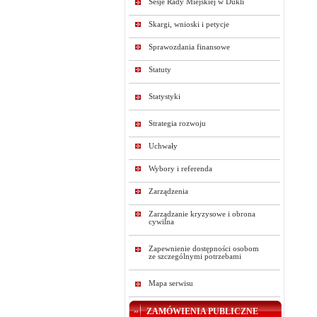
Sesje Rady Miejskiej w Dukli
Skargi, wnioski i petycje
Sprawozdania finansowe
Statuty
Statystyki
Strategia rozwoju
Uchwały
Wybory i referenda
Zarządzenia
Zarządzanie kryzysowe i obrona
cywilna
Zapewnienie dostępności osobom
ze szczególnymi potrzebami
Mapa serwisu
ZAMÓWIENIA PUBLICZNE