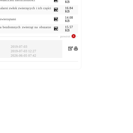
właścicieli nieruchomości
KB
larni zwłok zwierzęcych i ich części
16.84
KB
14.08
zwierzętami
KB
la bezdomnych zwierząt na obszarze
15.57
KB
powrot
2019-07-03
2019-07-03 12:27
2026-06-05 07:42