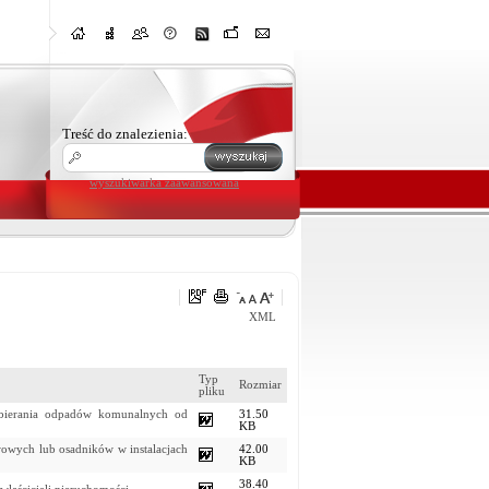
Treść do znalezienia:
wyszukiwarka zaawansowana
XML
Typ
Rozmiar
pliku
dbierania odpadów komunalnych od
31.50
KB
wowych lub osadników w instalacjach
42.00
KB
38.40