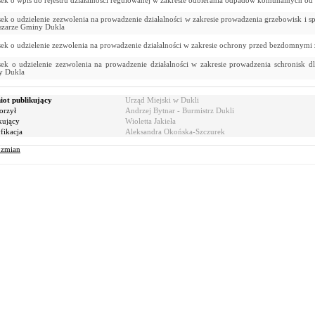
ek o wpis do rejestru działalności regulowanej w zakresie odbierania odpadów komunalnych od 
ek o udzielenie zezwolenia na prowadzenie działalności w zakresie prowadzenia grzebowisk i spa
szarze Gminy Dukla
ek o udzielenie zezwolenia na prowadzenie działalności w zakresie ochrony przed bezdomnymi 
ek o udzielenie zezwolenia na prowadzenie działalności w zakresie prowadzenia schronisk d
y Dukla
ot publikujący
Urząd Miejski w Dukli
orzył
Andrzej Bytnar - Burmistrz Dukli
kujący
Wioletta Jakieła
ikacja
Aleksandra Okońska-Szczurek
r zmian