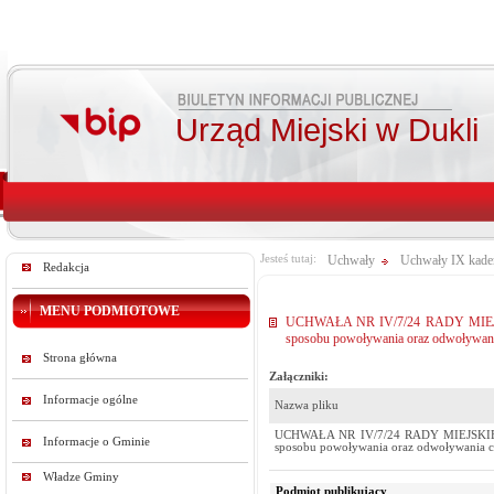
Urząd Miejski w Dukli
Jesteś tutaj:
Uchwały
Uchwały IX kade
Redakcja
MENU PODMIOTOWE
UCHWAŁA NR IV/7/24 RADY MIEJSKIEJ
sposobu powoływania oraz odwoływani
Strona główna
Załączniki:
Informacje ogólne
Nazwa pliku
UCHWAŁA NR IV/7/24 RADY MIEJSKIEJ W 
Informacje o Gminie
sposobu powoływania oraz odwoływania c
Władze Gminy
Podmiot publikujący