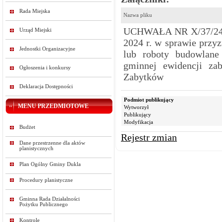
Rada Miejska
Nazwa pliku
UCHWAŁA NR X/37/24 
Urząd Miejski
2024 r. w sprawie przyz
Jednostki Organizacyjne
lub roboty budowlane
gminnej ewidencji z
Ogłoszenia i konkursy
Zabytków
Deklaracja Dostępności
Podmiot publikujący
MENU PRZEDMIOTOWE
Wytworzył
Publikujący
Modyfikacja
Budżet
Rejestr zmian
Dane przestrzenne dla aktów
planistycznych
Plan Ogólny Gminy Dukla
Procedury planistyczne
Gminna Rada Działalności
Pożytku Publicznego
Kontrole