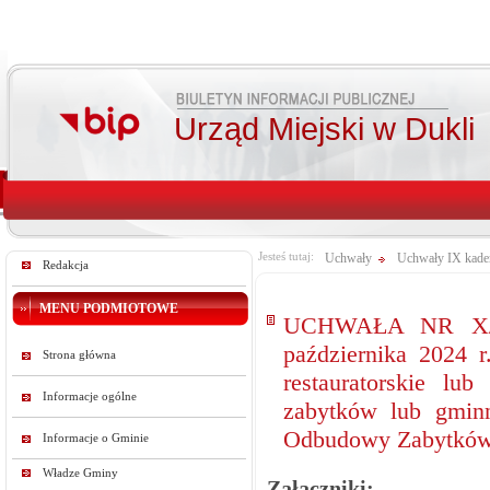
Urząd Miejski w Dukli
Jesteś tutaj:
Uchwały
Uchwały IX kade
Redakcja
MENU PODMIOTOWE
UCHWAŁA NR X/3
października 2024 r
Strona główna
restauratorskie lu
Informacje ogólne
zabytków lub gmin
Odbudowy Zabytkó
Informacje o Gminie
Władze Gminy
Załączniki: